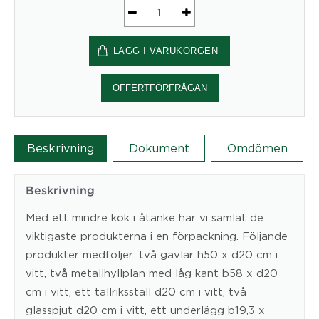
String
Kitchen
LÄGG I VARUKORGEN
mängd
OFFERTFÖRFRÅGAN
Beskrivning
Dokument
Omdömen
Beskrivning
Med ett mindre kök i åtanke har vi samlat de
viktigaste produkterna i en förpackning. Följande
produkter medföljer: två gavlar h50 x d20 cm i
vitt, två metallhyllplan med låg kant b58 x d20
cm i vitt, ett tallriksställ d20 cm i vitt, två
glasspjut d20 cm i vitt, ett underlägg b19,3 x