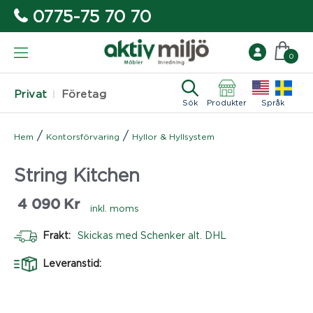
0775-75 70 70
0
Privat
Företag
Sök
Produkter
Språk
/
/
Hem
Kontorsförvaring
Hyllor & Hyllsystem
String Kitchen
4 090
Kr
inkl. moms
Frakt:
Skickas med Schenker alt. DHL
Leveranstid: