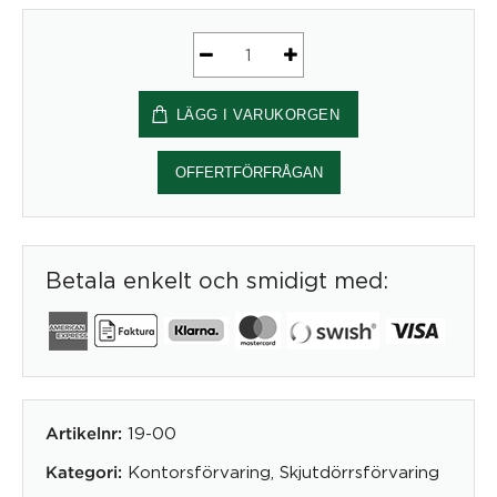
Form2
öppen
LÄGG I VARUKORGEN
förvaring
B1585
*
OFFERTFÖRFRÅGAN
H1100
mm
3*A4
Betala enkelt och smidigt med:
mängd
19-00
Artikelnr:
Kontorsförvaring
,
Skjutdörrsförvaring
Kategori: