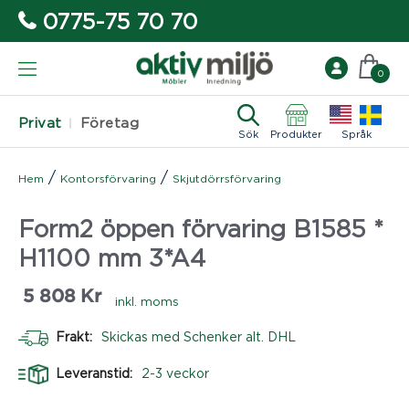
0775-75 70 70
0
Privat
Företag
Sök
Produkter
Språk
/
/
Hem
Kontorsförvaring
Skjutdörrsförvaring
Form2 öppen förvaring B1585 *
H1100 mm 3*A4
5 808
Kr
inkl. moms
Frakt:
Skickas med Schenker alt. DHL
Leveranstid:
2-3 veckor