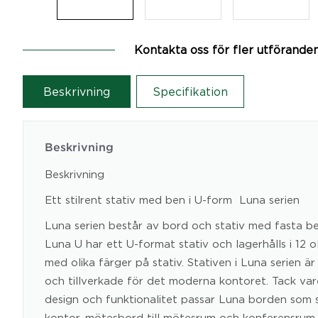
Kontakta oss för fler utförande
Beskrivning
Specifikation
Beskrivning
Beskrivning
Ett stilrent stativ med ben i U-form  Luna serien
Luna serien består av bord och stativ med fasta ben
Luna U har ett U-format stativ och lagerhålls i 12 ol
med olika färger på stativ. Stativen i Luna serien är
och tillverkade för det moderna kontoret. Tack var
design och funktionalitet passar Luna borden som sk
kontor, mötesbord till mötesrum och konferensrum,