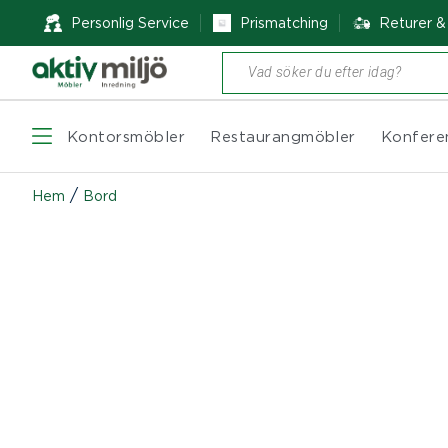
Personlig Service
Prismatching
Returer 
Produktsökning
Kontorsmöbler
Restaurangmöbler
Konfere
/
Hem
Bord