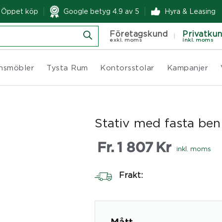
& Öppet köp
Google betyg 4.9 av 5
Hyra & Leasing
Företagskund
Privatku
exkl. moms
inkl. moms
nsmöbler
Tysta Rum
Kontorsstolar
Kampanjer
Stativ med fasta ben
Fr.
1 807
Kr
inkl. moms
Frakt: