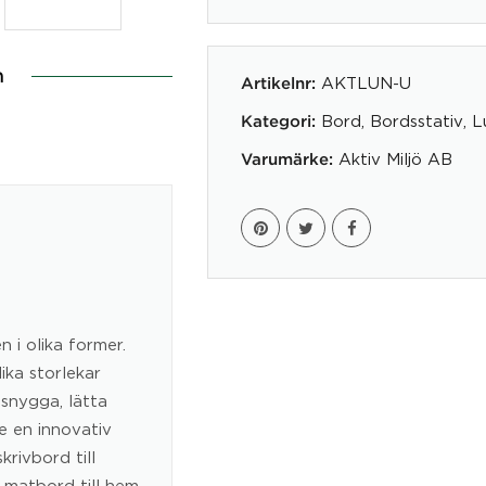
Luna
mängd
n
AKTLUN-U
Artikelnr:
Bord
,
Bordsstativ
,
L
Kategori:
Aktiv Miljö AB
Varumärke:
 i olika former.
ika storlekar
 snygga, lätta
e en innovativ
rivbord till
 matbord till hem