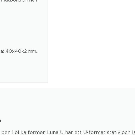
erna: 40x40x2 mm.
n
ben i olika former. Luna U har ett U-format stativ och la