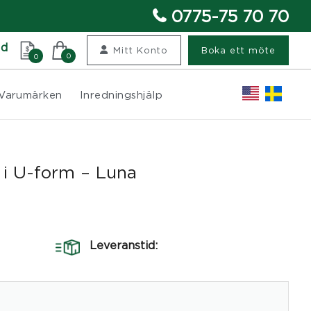
0775-75 70 70
nd
Mitt Konto
Boka ett möte
0
0
Varumärken
Inredningshjälp
 i U-form – Luna
Leveranstid: