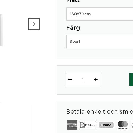
Mått
160x70cm
Färg
Svart
Stativ
med
fasta
ben
Betala enkelt och smi
i
U-
form
-