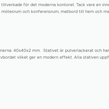
och tillverkade för det moderna kontoret. Tack vare en in
ll mötesrum och konferensrum, matbord till hem och mat
ionerna: 40x40x2 mm. Stativet är pulverlackerat och ha
ordet vilket ger en modern effekt. Alla stativen uppf