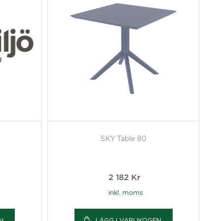
SKY Table 80
2 182
Kr
inkl. moms
N
LÄGG I VARUKOGEN