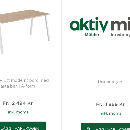
 – Ett modernt bord med
Dinner Style
fasta ben i A-form
Fr.
2 494
Kr
Fr.
1 869
Kr
inkl. moms
inkl. moms
LÄGG I VARUKOGEN
LÄGG I VARUKOGE