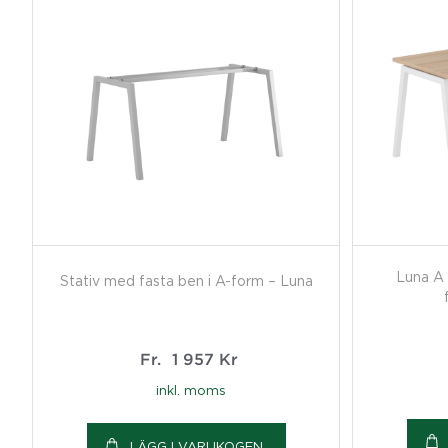
Luna A
Stativ med fasta ben i A-form – Luna
Fr.
1 957
Kr
inkl. moms
LÄGG I VARUKOGEN