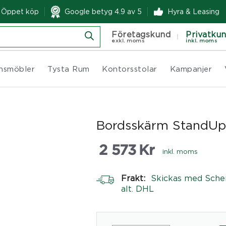
& Öppet köp
Google betyg 4.9 av 5
Hyra & Leasing
Företagskund
Privatku
exkl. moms
inkl. moms
nsmöbler
Tysta Rum
Kontorsstolar
Kampanjer
Bordsskärm StandUp
2 573
Kr
inkl. moms
Frakt:
Skickas med Sche
alt. DHL