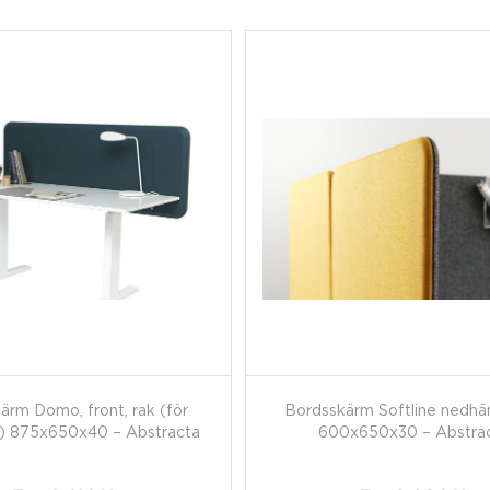
ärm Domo, front, rak (för
Bordsskärm Softline nedh
) 875x650x40 – Abstracta
600x650x30 – Abstra