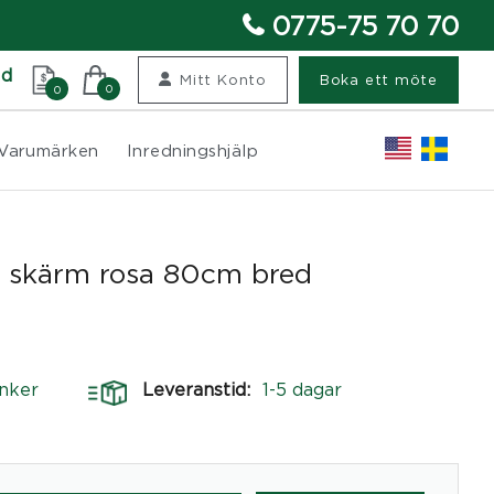
0775-75 70 70
nd
Mitt Konto
Boka ett möte
0
0
Varumärken
Inredningshjälp
 skärm rosa 80cm bred
nker
Leveranstid:
1-5 dagar