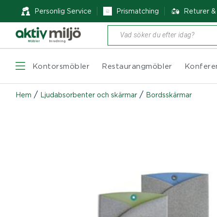
Personlig Service
Prismatching
Returer 
Produktsökning
Kontorsmöbler
Restaurangmöbler
Konfere
/
/
Hem
Ljudabsorbenter och skärmar
Bordsskärmar