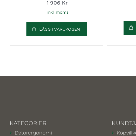
1 906
Kr
inkl. moms
LÄGG I VARUKOGEN
KATEGORIER
KUNDTJ
Datorergonomi
Köpvillk