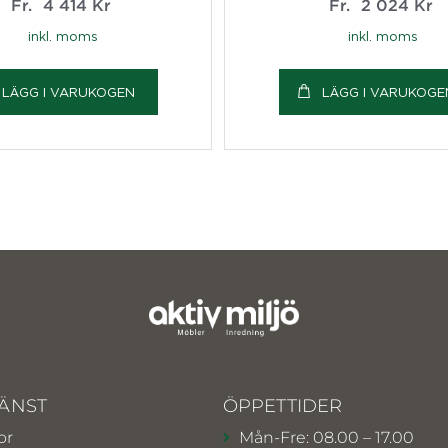
Fr.
4 414
Kr
Fr.
2 024
Kr
inkl. moms
inkl. moms
LÄGG I VARUKOGEN
LÄGG I VARUKOGE
ÄNST
ÖPPETTIDER
or
Mån-Fre: 08.00 – 17.00