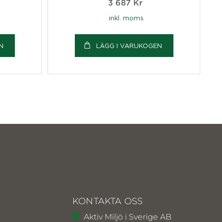
3 687
Kr
inkl. moms
N
LÄGG I VARUKOGEN
KONTAKTA OSS
Aktiv Miljö i Sverige AB