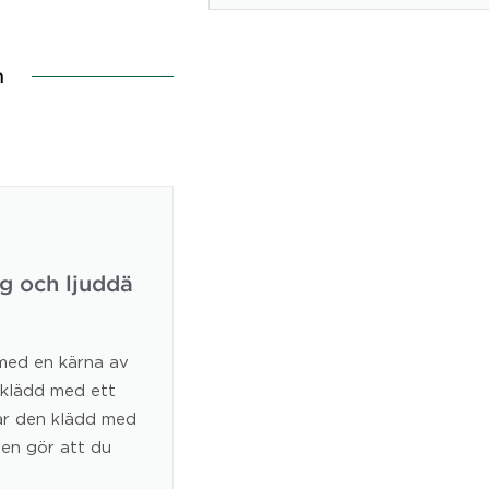
n
g och ljuddä
med en kärna av
t klädd med ett
 är den klädd med
ten gör att du