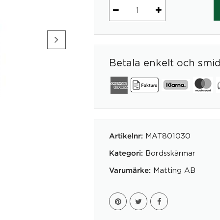
Bordsskärm
StandUp
skärm
rosa
Betala enkelt och smi
80cm
bred
mängd
MAT801030
Artikelnr:
Bordsskärmar
Kategori:
Matting AB
Varumärke: