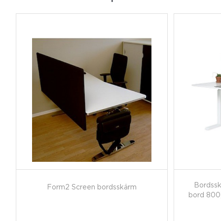
Bordssk
Form2 Screen bordsskärm
bord 800