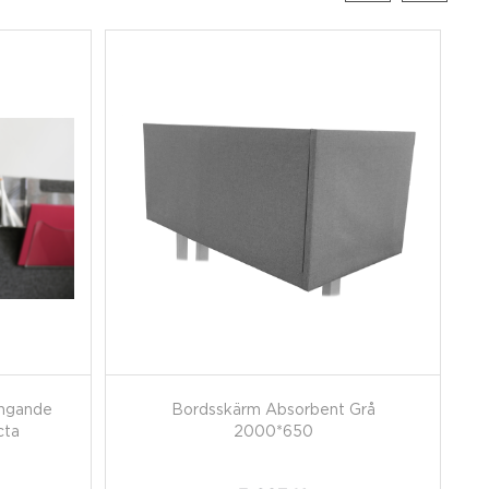
ängande
Bordsskärm Absorbent Grå
cta
2000*650