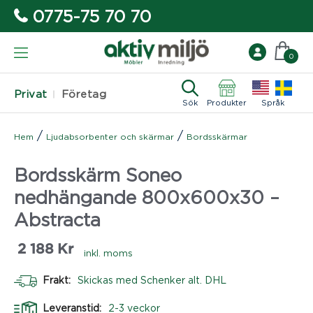
0775-75 70 70
0
Privat
Företag
Sök
Produkter
Språk
/
/
Hem
Ljudabsorbenter och skärmar
Bordsskärmar
Bordsskärm Soneo
nedhängande 800x600x30 –
Abstracta
2 188
Kr
inkl. moms
Frakt:
Skickas med Schenker alt. DHL
Leveranstid:
2-3 veckor