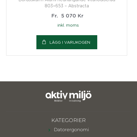
803×653 – Abstracta
Fr.
5 070
Kr
inkl. moms
LÄGG I VARUKOGEN
KATEGORIER
Datorergonomi