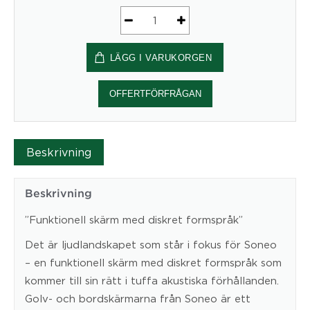
Bordsskärm
Soneo
LÄGG I VARUKORGEN
nedhängande
800x600x30
-
OFFERTFÖRFRÅGAN
Abstracta
mängd
Beskrivning
Beskrivning
”Funktionell skärm med diskret formspråk”
Det är ljudlandskapet som står i fokus för Soneo
– en funktionell skärm med diskret formspråk som
kommer till sin rätt i tuffa akustiska förhållanden.
Golv- och bordskärmarna från Soneo är ett