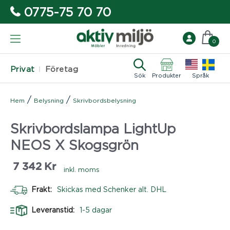
0775-75 70 70
0
Privat
Företag
Sök
Produkter
Språk
/
/
Hem
Belysning
Skrivbordsbelysning
Skrivbordslampa LightUp
NEOS X Skogsgrön
7 342
Kr
inkl. moms
Frakt:
Skickas med Schenker alt. DHL
Leveranstid:
1-5 dagar