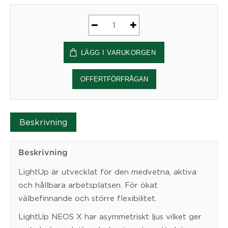
Skrivbordslampa
LightUp
LÄGG I VARUKORGEN
NEOS
X
Skogsgrön
OFFERTFÖRFRÅGAN
mängd
Beskrivning
Beskrivning
LightUp är utvecklat för den medvetna, aktiva
och hållbara arbetsplatsen. För ökat
välbefinnande och större flexibilitet.
LightUp NEOS X har asymmetriskt ljus vilket ger