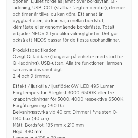
ögonen. Ljuset fördelas jämnt över bordsytan. QI-
laddning, USB, CCT (ställbar färgtemperatur), dimmer
och timer är tillval du kan göra. Ett annat är
byggbarheten, du kan välja mellan bordsfot,
klämfäste eller genomgående bordsfäste. Totalt
erbjuder NEOS X fyra olika valmöjligheter. Det gör
också att NEOS passar för de flesta upphandlingar.
Produktspecifikation
Övrigt:Qi-laddare (fungerar på enheter med stöd för
QI-laddning), USB-uttag. Alla tre funktioner i lampan
kan användas samtidigt.
2, 4 och 9 timmar.
Effekt / ljuskälla / ljusflöde: 6W LED 495 Lumen
Färgtemperatur: Steglöst 3000-6500K eller tre
knapptryckningar för 3000, 4000 respektive 6500K.
Färgåtergivning: >90 Ra
Belysningsstyrka vid 40 cm: Dimmer i fyra steg 0-
1140 Lux (40 cm).
Mått: Bordsfot: 185 mm x 210 mm
Höjd: 490 mm
Lamphuvud:108 x 99 mm