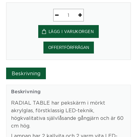
LUCTRA®
RADIAL
LÄGG I VARUKORGEN
TABLE,
Aluminium
mängd
OFFERTFÖRFRÅGAN
Beskrivning
Beskrivning
RADIAL TABLE har pekskärm i mörkt
akrylglas, förstklassig LED-teknik,
högkvalitativa självlåsande gångjärn och är 60
cm hög.
Lampan har 2 kallvita och 2 varm vita LED-