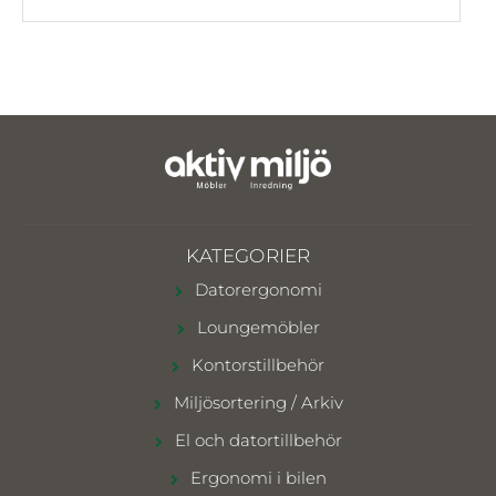
KATEGORIER
Datorergonomi
Loungemöbler
Kontorstillbehör
Miljösortering / Arkiv
El och datortillbehör
Ergonomi i bilen