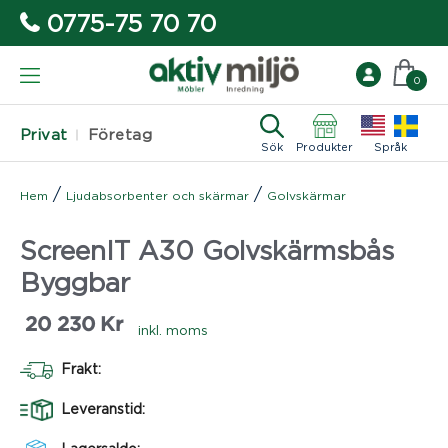
0775-75 70 70
0
Privat
Företag
Sök
Produkter
Språk
/
/
Hem
Ljudabsorbenter och skärmar
Golvskärmar
ScreenIT A30 Golvskärmsbås
Byggbar
20 230
Kr
inkl. moms
Frakt:
Leveranstid: