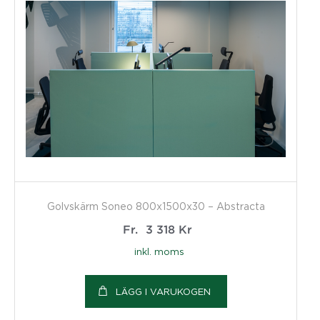
Golvskärm Soneo 800x1500x30 – Abstracta
Fr.
3 318
Kr
inkl. moms
LÄGG I VARUKOGEN