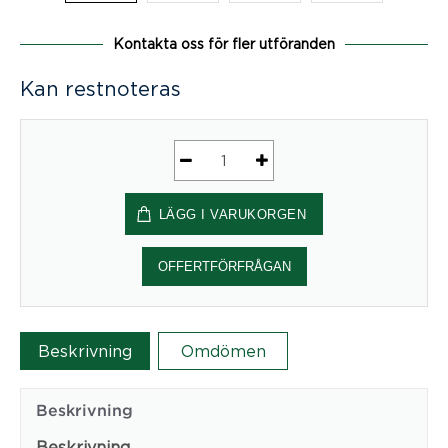
Kontakta oss för fler utföranden
Kan restnoteras
ScreenIT
A30
LÄGG I VARUKORGEN
Golvskärmsbås
Byggbar
mängd
OFFERTFÖRFRÅGAN
Beskrivning
Omdömen
Beskrivning
Beskrivning