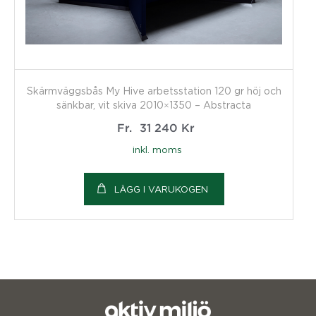
Skärmväggsbås My Hive arbetsstation 120 gr höj och
sänkbar, vit skiva 2010×1350 – Abstracta
Fr.
31 240
Kr
inkl. moms
LÄGG I VARUKOGEN