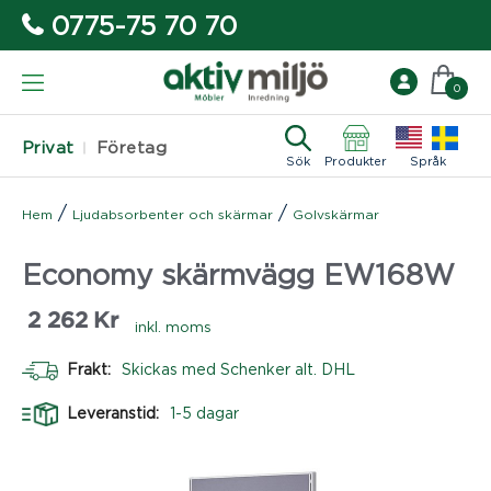
0775-75 70 70
0
Privat
Företag
Sök
Produkter
Språk
/
/
Hem
Ljudabsorbenter och skärmar
Golvskärmar
Economy skärmvägg EW168W
2 262
Kr
inkl. moms
Frakt:
Skickas med Schenker alt. DHL
Leveranstid:
1-5 dagar