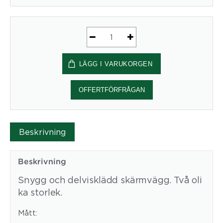
Economy
skärmvägg
LÄGG I VARUKORGEN
EW168W
mängd
OFFERTFÖRFRÅGAN
Beskrivning
Beskrivning
Snygg och delvisklädd skärmvägg. Två oli
ka storlek.
Mått: