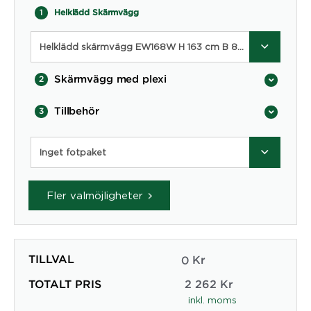
1
Helklädd Skärmvägg
Helklädd skärmvägg EW168W H 163 cm B 80 cm
Skärmvägg med plexi
2
Tillbehör
3
Inget fotpaket
Fler valmöjligheter
TILLVAL
0
Kr
TOTALT PRIS
2 262
Kr
inkl. moms