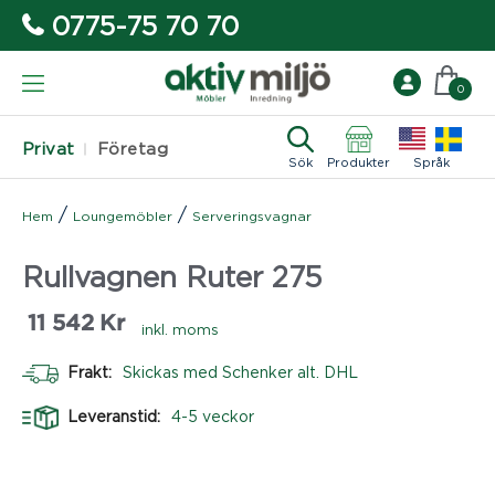
0775-75 70 70
0
Privat
Företag
Sök
Produkter
Språk
/
/
Hem
Loungemöbler
Serveringsvagnar
Rullvagnen Ruter 275
11 542
Kr
inkl. moms
Frakt:
Skickas med Schenker alt. DHL
Leveranstid:
4-5 veckor