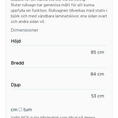
Ruter rullvagn har generösa mått för att kunna
uppfylla sin funktion. Rullvagnen tillverkas med stativ i
björk och med vändbara laminatskivor, ena sidan svart
och andra sidan vit.
Dimensioner
Höjd
85 cm
Bredd
84 cm
Djup
53 cm
cm
tum
Valfri NCS-kulör tillgängligt som tillval på denna