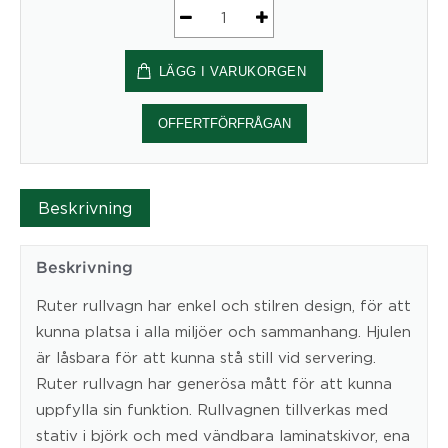
Rullvagnen
Ruter
LÄGG I VARUKORGEN
275
mängd
OFFERTFÖRFRÅGAN
Beskrivning
Beskrivning
Ruter rullvagn har enkel och stilren design, för att
kunna platsa i alla miljöer och sammanhang. Hjulen
är låsbara för att kunna stå still vid servering.
Ruter rullvagn har generösa mått för att kunna
uppfylla sin funktion. Rullvagnen tillverkas med
stativ i björk och med vändbara laminatskivor, ena