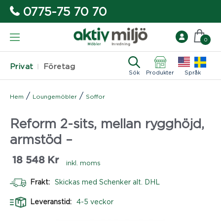
0775-75 70 70
0
Privat
Företag
Sök
Produkter
Språk
/
/
Hem
Loungemöbler
Soffor
Reform 2-sits, mellan rygghöjd,
armstöd –
18 548
Kr
inkl. moms
Frakt:
Skickas med Schenker alt. DHL
Leveranstid:
4-5 veckor