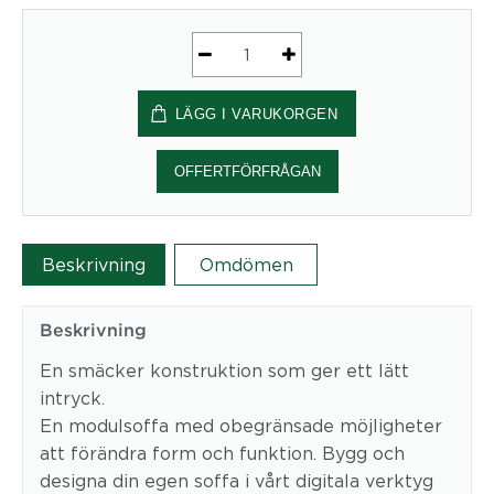
Reform
2-
LÄGG I VARUKORGEN
sits,
mellan
rygghöjd,
OFFERTFÖRFRÅGAN
armstöd
-
mängd
Beskrivning
Omdömen
Beskrivning
En smäcker konstruktion som ger ett lätt
intryck.
En modulsoffa med obegränsade möjligheter
att förändra form och funktion. Bygg och
designa din egen soffa i vårt digitala verktyg