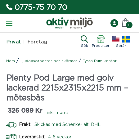
0775-75 70 70
0
Privat
Företag
Sök
Produkter
Språk
/
/
Hem
Ljudabsorbenter och skärmar
Tysta Rum kontor
Plenty Pod Large med golv
lackerad 2215x2315x2215 mm –
mötesbås
326 089
Kr
inkl. moms
Frakt:
Skickas med Schenker alt. DHL
Leveranstid:
4-6 veckor