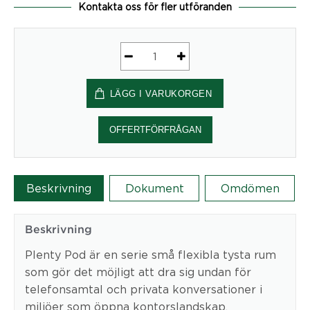
Kontakta oss för fler utföranden
Plenty
Pod
LÄGG I VARUKORGEN
Large
med
golv
OFFERTFÖRFRÅGAN
lackerad
2215x2315x2215
mm
Beskrivning
Dokument
Omdömen
-
mötesbås
mängd
Beskrivning
Plenty Pod är en serie små flexibla tysta rum
som gör det möjligt att dra sig undan för
telefonsamtal och privata konversationer i
miljöer som öppna kontorslandskap,