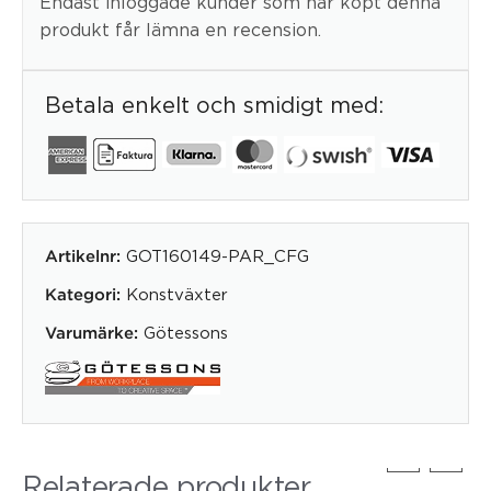
Endast inloggade kunder som har köpt denna
produkt får lämna en recension.
Betala enkelt och smidigt med:
GOT160149-PAR_CFG
Artikelnr:
Konstväxter
Kategori:
Götessons
Varumärke:
Relaterade produkter