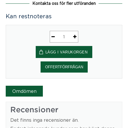
Kontakta oss för fler utföranden
Kan restnoteras
Peperomia
girlang
LÄGG I VARUKORGEN
1800
mängd
OFFERTFÖRFRÅGAN
Omdömen
Recensioner
Det finns inga recensioner än.