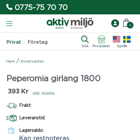
0775-75 70 70
0
Privat
Företag
Sök
Produkter
Språk
/
Hem
Konstväxter
Peperomia girlang 1800
393
Kr
inkl. moms
Frakt:
Leveranstid:
Lagersaldo:
Kan restnoteras