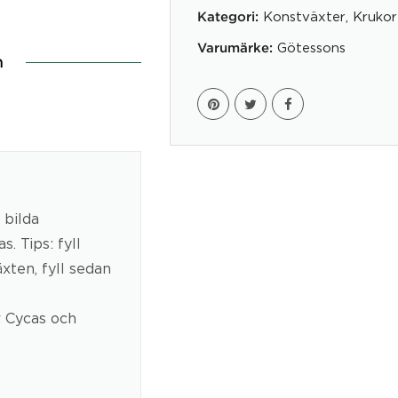
Konstväxter
,
Krukor
Kategori:
Götessons
Varumärke:
n
 bilda
. Tips: fyll
äxten, fyll sedan
 Cycas och