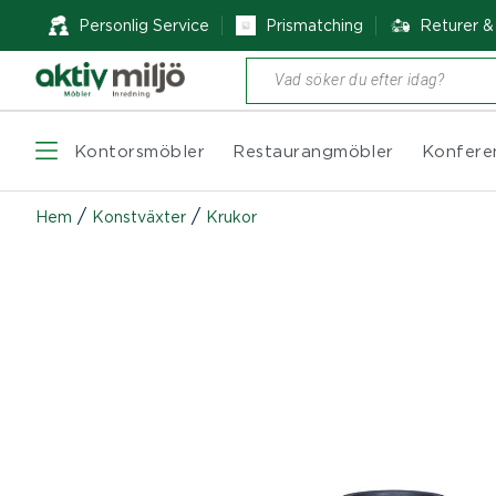
Personlig Service
Prismatching
Returer 
Produktsökning
Kontorsmöbler
Restaurangmöbler
Konfere
/
/
Hem
Konstväxter
Krukor