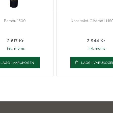
Bambu 1500
Konstväxt Olivträd H:16
2 617
Kr
3 944
Kr
inkl. moms
inkl. moms
LÄGG I VARUKOGEN
LÄGG I VARUKOGE