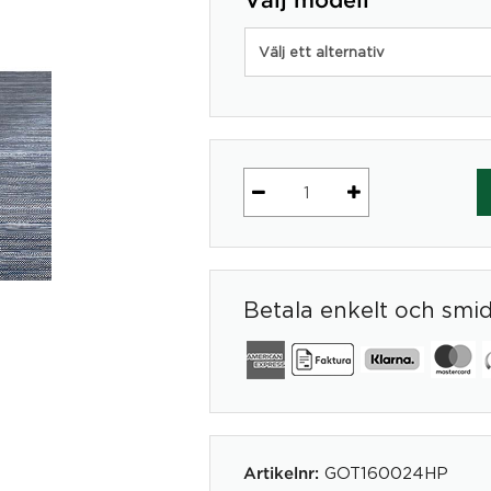
Välj modell
Välj ett alternativ
Kruka
Alto
Svart
H:700
Betala enkelt och smi
mm
mängd
GOT160024HP
Artikelnr: