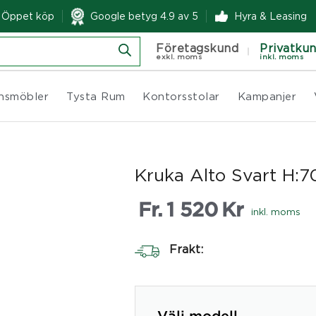
& Öppet köp
Google betyg 4.9 av 5
Hyra & Leasing
Företagskund
Privatku
exkl. moms
inkl. moms
nsmöbler
Tysta Rum
Kontorsstolar
Kampanjer
Kruka Alto Svart H
Fr.
1 520
Kr
inkl. moms
Frakt: