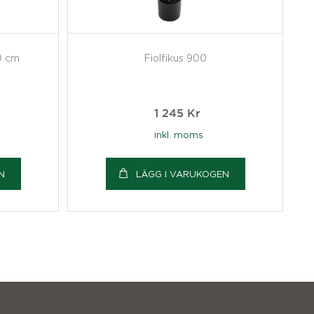
0 cm
Fiolfikus 900
1 245
Kr
inkl. moms
N
LÄGG I VARUKOGEN