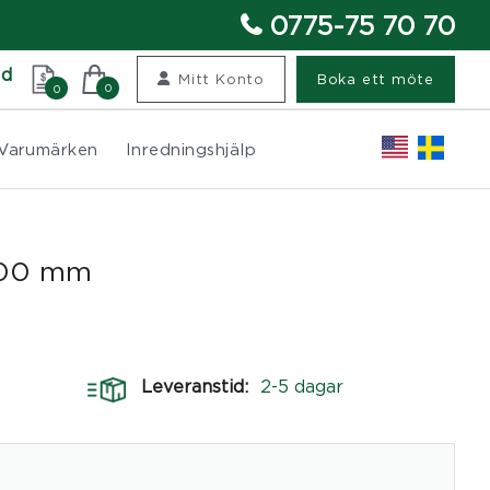
0775-75 70 70
nd
Mitt Konto
Boka ett möte
0
0
Varumärken
Inredningshjälp
:700 mm
Leveranstid:
2-5 dagar