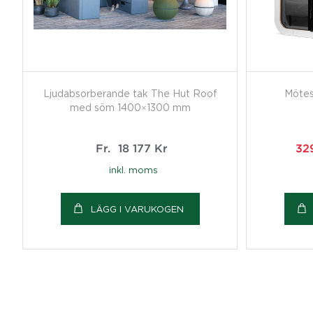
Ljudabsorberande tak The Hut Roof
Mötes
med söm 1400×1300 mm
Fr.
18 177
Kr
32
inkl. moms
LÄGG I VARUKOGEN