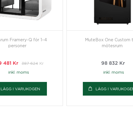
rum Framery-Q för 1–4
MuteBox One Custom t
personer
mötesrum
9 481
Kr
387 624
Kr
98 832
Kr
inkl. moms
inkl. moms
LÄGG I VARUKOGEN
LÄGG I VARUKOGE