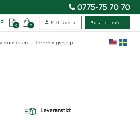
0775-75 70 70
nd
Mitt Konto
Boka ett möte
0
0
Varumärken
Inredningshjälp
Leveranstid: