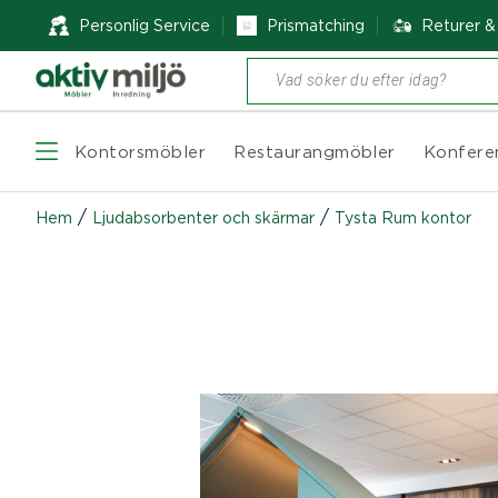
Personlig Service
Prismatching
Returer 
Produktsökning
Kontorsmöbler
Restaurangmöbler
Konfere
/
/
Hem
Ljudabsorbenter och skärmar
Tysta Rum kontor