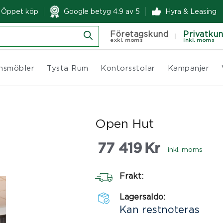
& Öppet köp
Google betyg 4.9 av 5
Hyra & Leasing
Företagskund
Privatku
exkl. moms
inkl. moms
nsmöbler
Tysta Rum
Kontorsstolar
Kampanjer
Open Hut
77 419
Kr
inkl. moms
Frakt:
Lagersaldo:
Kan restnoteras