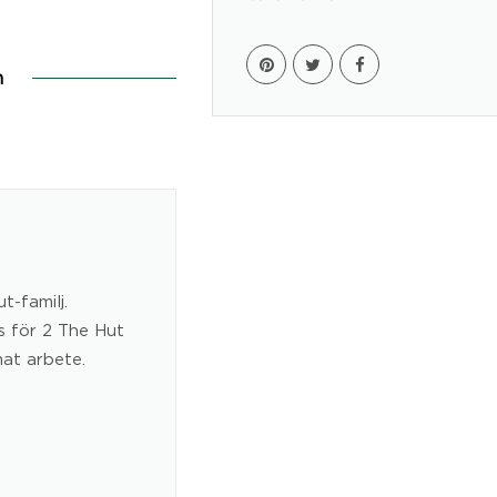
n
t-familj.
s för 2 The Hut
at arbete.