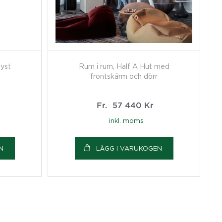
yst
Rum i rum, Half A Hut med
frontskärm och dörr
Fr.
57 440
Kr
inkl. moms
N
LÄGG I VARUKOGEN