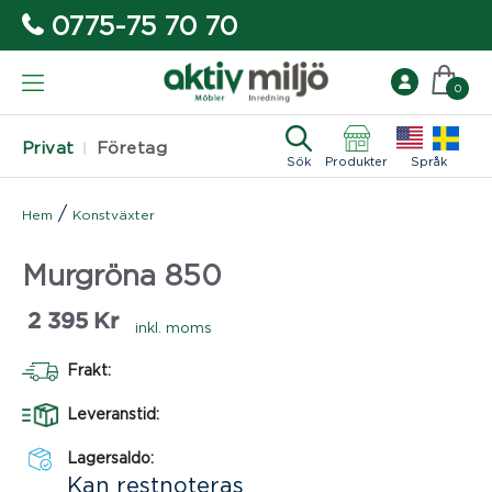
0775-75 70 70
0
Privat
Företag
Sök
Produkter
Språk
/
Hem
Konstväxter
Murgröna 850
2 395
Kr
inkl. moms
Frakt:
Leveranstid:
Lagersaldo:
Kan restnoteras