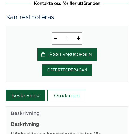
Kontakta oss för fler utföranden
Kan restnoteras
Murgröna
850
LÄGG I VARUKORGEN
mängd
OFFERTFÖRFRÅGAN
Beskrivning
Omdömen
Beskrivning
Beskrivning
Högkvalitativa konstgjorda växter för