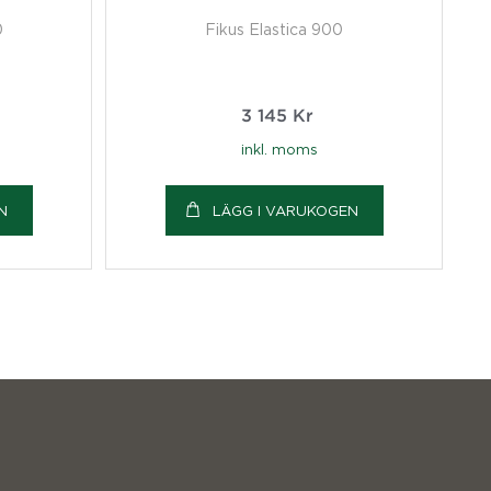
0
Fikus Elastica 900
3 145
Kr
inkl. moms
N
LÄGG I VARUKOGEN