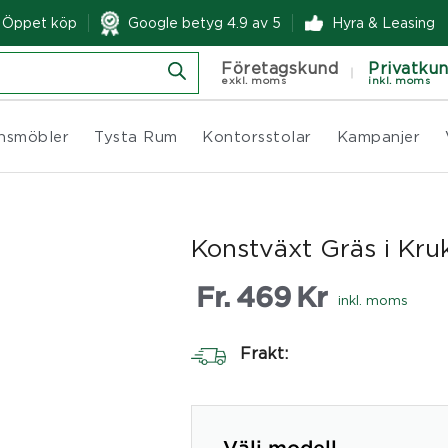
& Öppet köp
Google betyg 4.9 av 5
Hyra & Leasing
Företagskund
Privatku
exkl. moms
inkl. moms
nsmöbler
Tysta Rum
Kontorsstolar
Kampanjer
Konstväxt Gräs i Kr
Fr.
469
Kr
inkl. moms
Frakt: