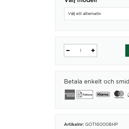
Välj modell
Välj ett alternativ
Konstväxt
Gräs
i
Kruka
Betala enkelt och smi
H:95
cm
mängd
GOT160008HP
Artikelnr: