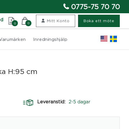
0775-75 70 70
nd
Mitt Konto
Boka ett möte
0
0
Varumärken
Inredningshjälp
uka H:95 cm
Leveranstid:
2-5 dagar