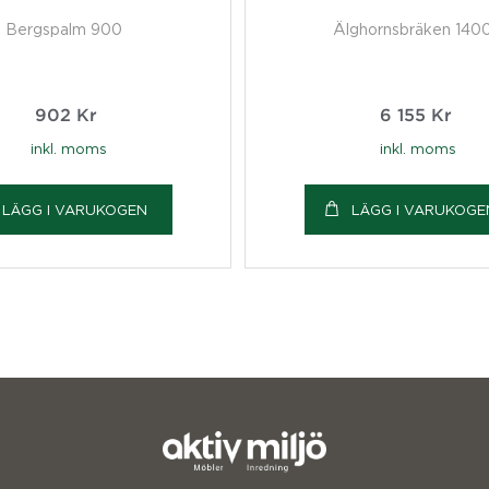
Bergspalm 900
Älghornsbräken 140
902
Kr
6 155
Kr
inkl. moms
inkl. moms
LÄGG I VARUKOGEN
LÄGG I VARUKOGE