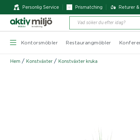
Personlig Service
Prismatching
Returer 
Produktsökning
Kontorsmöbler
Restaurangmöbler
Konfere
/
/
Hem
Konstväxter
Konstväxter kruka