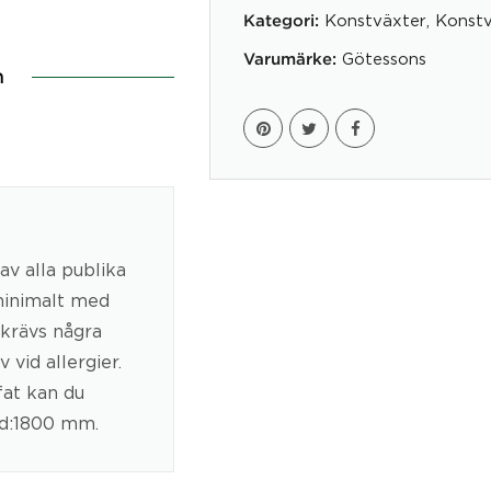
Konstväxter
,
Konstv
Kategori:
Götessons
Varumärke:
n
av alla publika
 minimalt med
 krävs några
vid allergier.
fat kan du
jd:1800 mm.