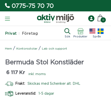
0775-75 70 70
0
Privat
Företag
Sök
Produkter
Språk
/
/
Hem
Kontorsstolar
Lab och support
Bermuda Stol Konstläder
6 117
Kr
inkl. moms
Frakt:
Skickas med Schenker alt. DHL
Leveranstid:
1-5 dagar