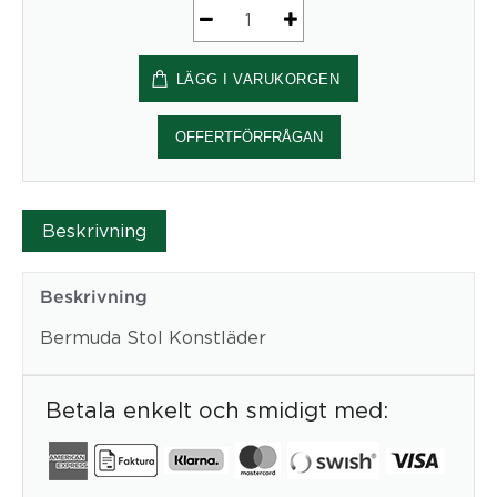
Bermuda
Stol
LÄGG I VARUKORGEN
Konstläder
mängd
OFFERTFÖRFRÅGAN
Beskrivning
Beskrivning
Bermuda Stol Konstläder
Betala enkelt och smidigt med: