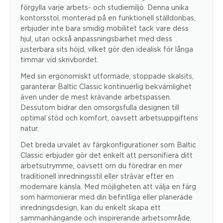
förgylla varje arbets- och studiemiljö. Denna unika
kontorsstol, monterad på en funktionell ställdonbas,
erbjuder inte bara smidig mobilitet tack vare dess
hjul, utan också anpassningsbarhet med dess
justerbara sits höjd, vilket gör den idealisk för långa
timmar vid skrivbordet.
Med sin ergonomiskt utformade, stoppade skalsits,
garanterar Baltic Classic kontinuerlig bekvämlighet
även under de mest krävande arbetspassen.
Dessutom bidrar den omsorgsfulla designen till
optimal stöd och komfort, oavsett arbetsuppgiftens
natur.
Det breda urvalet av färgkonfigurationer som Baltic
Classic erbjuder gör det enkelt att personifiera ditt
arbetsutrymme, oavsett om du föredrar en mer
traditionell inredningsstil eller strävar efter en
modernare känsla. Med möjligheten att välja en färg
som harmonierar med din befintliga eller planerade
inredningsdesign, kan du enkelt skapa ett
sammanhängande och inspirerande arbetsområde.