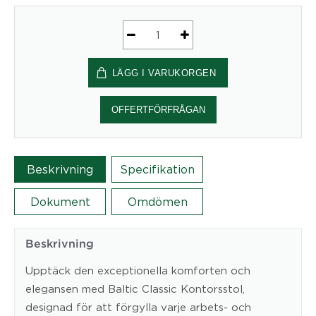
Konferansstol
Baltic
LÄGG I VARUKORGEN
classic
med
hjul
OFFERTFÖRFRÅGAN
mängd
Beskrivning
Specifikation
Dokument
Omdömen
Beskrivning
Upptäck den exceptionella komforten och
elegansen med Baltic Classic Kontorsstol,
designad för att förgylla varje arbets- och