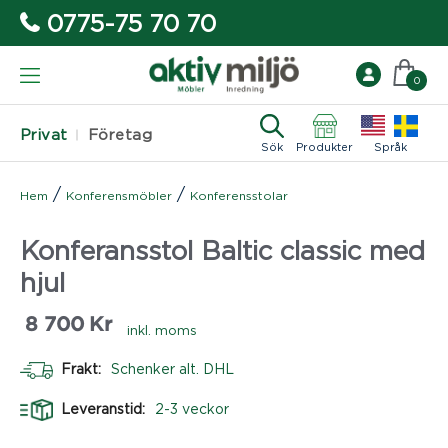
0775-75 70 70
0
Privat
Företag
Sök
Produkter
Språk
/
/
Hem
Konferensmöbler
Konferensstolar
Konferansstol Baltic classic med
hjul
8 700
Kr
inkl. moms
Frakt:
Schenker alt. DHL
Leveranstid:
2-3 veckor