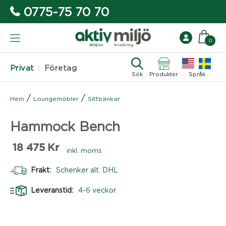
0775-75 70 70
0
Privat
Företag
Sök
Produkter
Språk
/
/
Hem
Loungemöbler
Sittbänkar
Hammock Bench
18 475
Kr
inkl. moms
Frakt:
Schenker alt. DHL
Leveranstid:
4-6 veckor