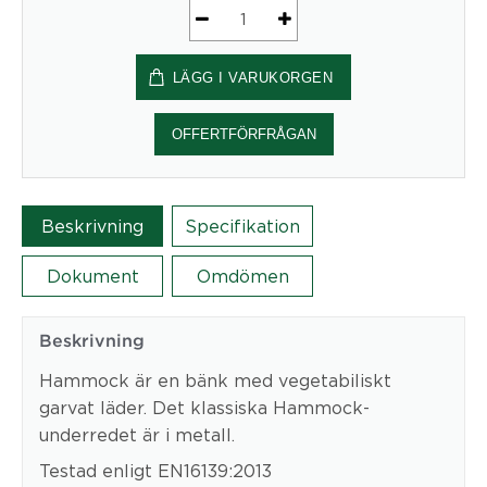
Hammock
Bench
LÄGG I VARUKORGEN
mängd
OFFERTFÖRFRÅGAN
Beskrivning
Specifikation
Dokument
Omdömen
Beskrivning
Hammock är en bänk med vegetabiliskt
garvat läder. Det klassiska Hammock-
underredet är i metall.
Testad enligt EN16139:2013