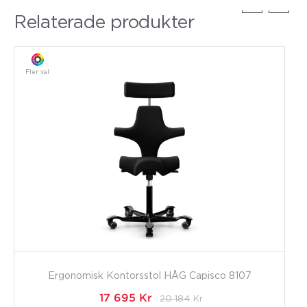
Relaterade produkter
Fler val
Ergonomisk Kontorsstol HÅG Capisco 8107
17 695
Kr
20 184
Kr