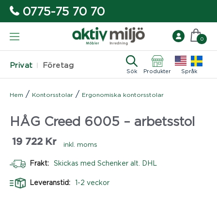
0775-75 70 70
0
Privat
Företag
Sök
Produkter
Språk
/
/
Hem
Kontorsstolar
Ergonomiska kontorsstolar
HÅG Creed 6005 – arbetsstol
19 722
Kr
inkl. moms
Frakt:
Skickas med Schenker alt. DHL
Leveranstid:
1-2 veckor