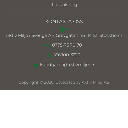
Tidsbokning
KONTAKTA OSS
Aktiv Miljö i Sverige AB
Grevgatan 46 114 53, Stockholm
0775-75 70 70
556900-3220
kundtjanst@aktivmiljo.se
Copyright © 2026. Utvecklad av Aktiv Miljö AB