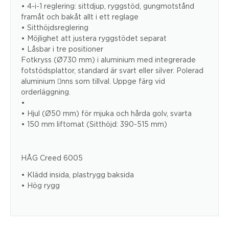
• 4-i-1 reglering: sittdjup, ryggstöd, gungmotstånd
framåt och bakåt allt i ett reglage
• Sitthöjdsreglering
• Möjlighet att justera ryggstödet separat
• Låsbar i tre positioner
Fotkryss (Ø730 mm) i aluminium med integrerade
fotstödsplattor, standard är svart eller silver. Polerad
aluminium nns som tillval. Uppge färg vid
orderläggning.
•
• Hjul (Ø50 mm) för mjuka och hårda golv, svarta
• 150 mm liftomat (Sitthöjd: 390-515 mm)
HÅG Creed 6005
• Klädd insida, plastrygg baksida
• Hög rygg