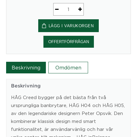
HÅG
Creed
LÄGG I VARUKORGEN
6005
-
arbetsstol
OFFERTFÖRFRÅGAN
mängd
Beskrivning
Omdömen
Beskrivning
HÅG Creed bygger på det bästa från två
ursprungliga banbrytare, HÅG H04 och HÅG H05,
av den legendariske designern Peter Opsvik. Den
kombinerar klassisk design med smart
funktionalitet, är användarvänlig och har vår
unika center-tilt-mekanism – HÅG inBalance.