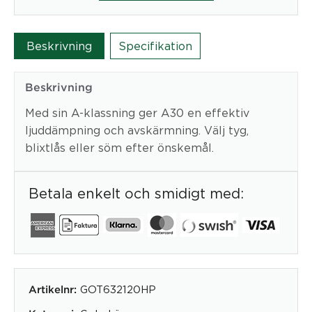
mm,
med
blixtlås
Beskrivning
Specifikation
mängd
Beskrivning
Med sin A-klassning ger A30 en effektiv
ljuddämpning och avskärmning. Välj tyg,
blixtlås eller söm efter önskemål.
Betala enkelt och smidigt med:
GOT632120HP
Artikelnr: