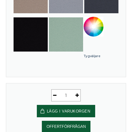
Tygväljare
Golvskärm
ScreenIT
LÄGG I VARUKORGEN
A30
Golvskärm,
800x1200
OFFERTFÖRFRÅGAN