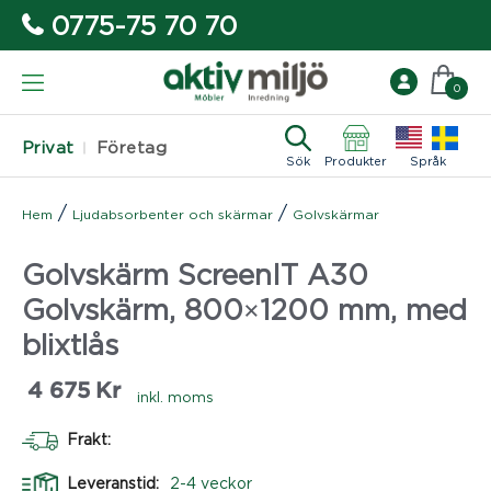
0775-75 70 70
0
Privat
Företag
Sök
Produkter
Språk
/
/
Hem
Ljudabsorbenter och skärmar
Golvskärmar
Golvskärm ScreenIT A30
Golvskärm, 800×1200 mm, med
blixtlås
4 675
Kr
inkl. moms
Frakt:
Leveranstid:
2-4 veckor