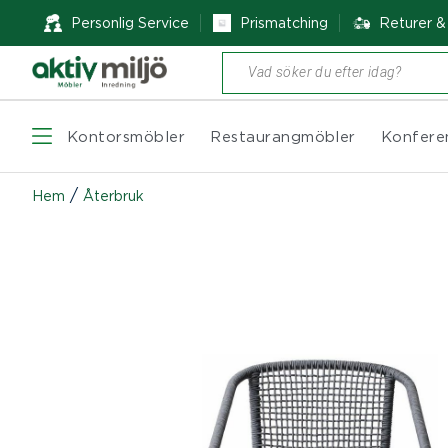
Personlig Service
Prismatching
Returer 
Produktsökning
Kontorsmöbler
Restaurangmöbler
Konfere
/
Hem
Återbruk