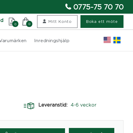
0775-75 70 70
nd
Mitt Konto
Boka ett möte
0
0
Varumärken
Inredningshjälp
Leveranstid:
4-6 veckor