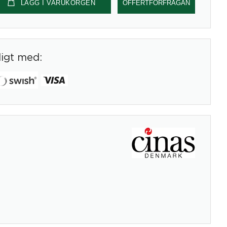
LÄGG I VARUKORGEN
OFFERTFÖRFRÅGAN
digt med: