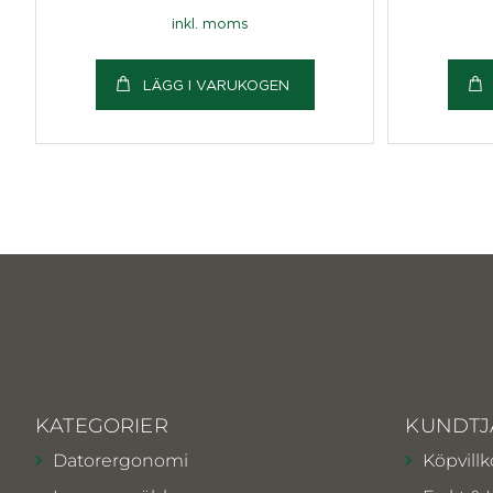
inkl. moms
LÄGG I VARUKOGEN
KATEGORIER
KUNDTJ
Datorergonomi
Köpvillk