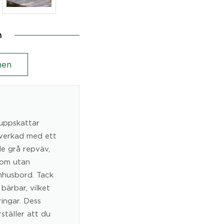
n
en
 uppskattar
llverkad med ett
e grå repväv,
som utan
mhusbord. Tack
 bärbar, vilket
ringar. Dess
ställer att du