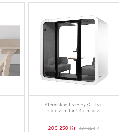
Återbrukad Framery Q – tyst
mötesrum för 1-4 personer
206 250
Kr
387 624
Kr