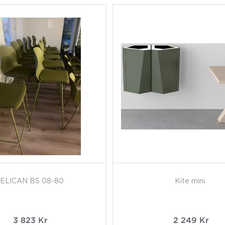
ELICAN BS 08-80
Kite mini
3 823
Kr
2 249
Kr