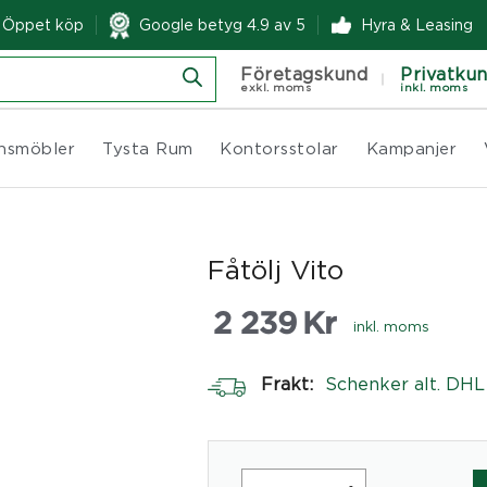
& Öppet köp
Google betyg 4.9 av 5
Hyra & Leasing
Företagskund
Privatku
exkl. moms
inkl. moms
nsmöbler
Tysta Rum
Kontorsstolar
Kampanjer
Fåtölj Vito
2 239
Kr
inkl. moms
Frakt:
Schenker alt. DHL