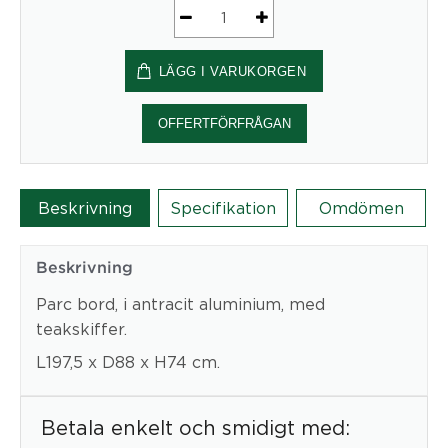
Bord
antracit
LÄGG I VARUKORGEN
/
teak
Parc
OFFERTFÖRFRÅGAN
mängd
Beskrivning
Specifikation
Omdömen
Beskrivning
Parc bord, i antracit aluminium, med
teakskiffer.
L197,5 x D88 x H74 cm.
Betala enkelt och smidigt med: