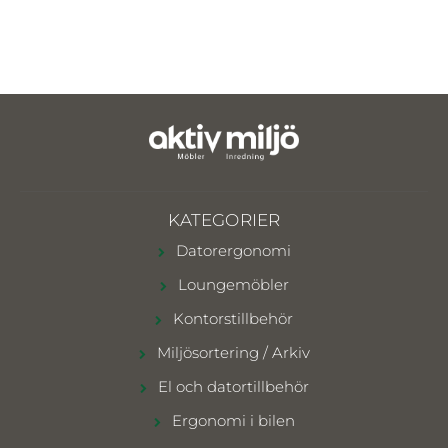
KATEGORIER
Datorergonomi
Loungemöbler
Kontorstillbehör
Miljösortering / Arkiv
El och datortillbehör
Ergonomi i bilen