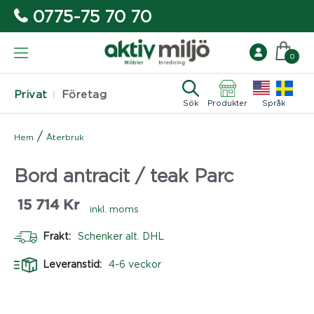
0775-75 70 70
0
Privat
Företag
Sök
Produkter
Språk
/
Hem
Återbruk
Bord antracit / teak Parc
15 714
Kr
inkl. moms
Frakt:
Schenker alt. DHL
Leveranstid:
4-6 veckor