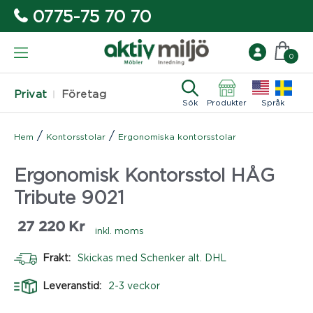
0775-75 70 70
0
Privat
Företag
Sök
Produkter
Språk
/
/
Hem
Kontorsstolar
Ergonomiska kontorsstolar
Ergonomisk Kontorsstol HÅG
Tribute 9021
27 220
Kr
inkl. moms
Frakt:
Skickas med Schenker alt. DHL
Leveranstid:
2-3 veckor