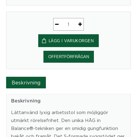
Ergonomisk
Kontorsstol
LÄGG I VARUKORGEN
HÅG
Tribute
9021
OFFERTFÖRFRÅGAN
mängd
Beskrivning
Beskrivning
Lättanvänd lyxig arbetsstol som möjliggör
utmärkt rörelsefrihet. Den unika HÅG in
Balance®-tekniken ger en smidig gungfunktion
bakåt och framåt. Det S-formade ryggstödet ger