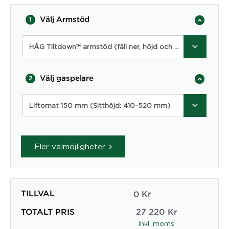
Välj Armstöd
1
HÅG Tiltdown™ armstöd (fäll ner, höjd och bredd justerbara) med svart skinntopp
Välj gaspelare
2
Liftomat 150 mm (Sitthöjd: 410-520 mm)
Fler valmöjligheter
TILLVAL
0
Kr
TOTALT PRIS
27 220
Kr
inkl. moms