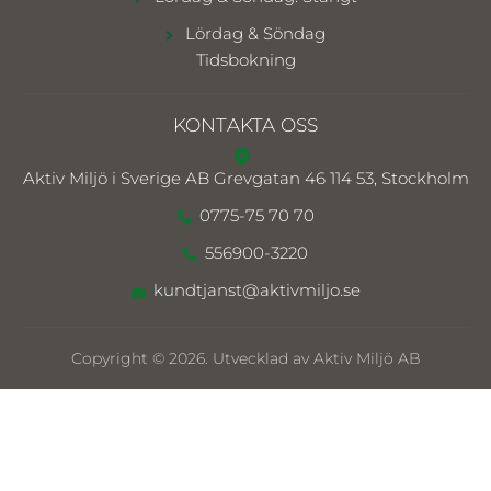
Lördag & Söndag
Tidsbokning
KONTAKTA OSS
Aktiv Miljö i Sverige AB
Grevgatan 46 114 53, Stockholm
0775-75 70 70
556900-3220
kundtjanst@aktivmiljo.se
Copyright © 2026. Utvecklad av Aktiv Miljö AB