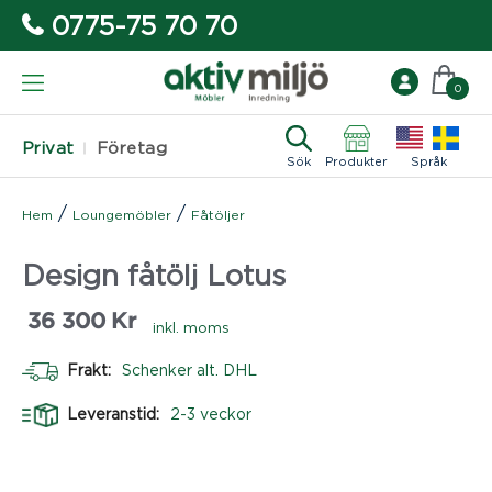
0775-75 70 70
0
Privat
Företag
Sök
Produkter
Språk
/
/
Hem
Loungemöbler
Fåtöljer
Design fåtölj Lotus
36 300
Kr
inkl. moms
Frakt:
Schenker alt. DHL
Leveranstid:
2-3 veckor