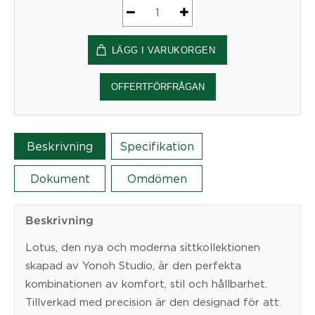
Design
fåtölj
LÄGG I VARUKORGEN
Lotus
mängd
OFFERTFÖRFRÅGAN
Beskrivning
Specifikation
Dokument
Omdömen
Beskrivning
Lotus, den nya och moderna sittkollektionen
skapad av Yonoh Studio, är den perfekta
kombinationen av komfort, stil och hållbarhet.
Tillverkad med precision är den designad för att