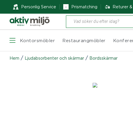
Personlig Service
Prismatching
Returer 
Produktsökning
Kontorsmöbler
Restaurangmöbler
Konfere
/
/
Hem
Ljudabsorbenter och skärmar
Bordsskärmar