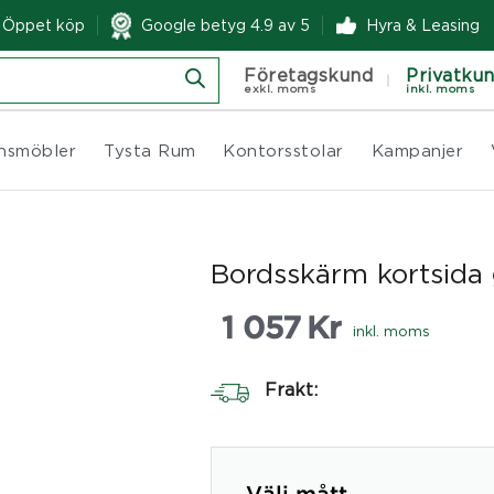
& Öppet köp
Google betyg 4.9 av 5
Hyra & Leasing
Företagskund
Privatku
exkl. moms
inkl. moms
nsmöbler
Tysta Rum
Kontorsstolar
Kampanjer
Bordsskärm kortsida 
1 057
Kr
inkl. moms
Frakt: