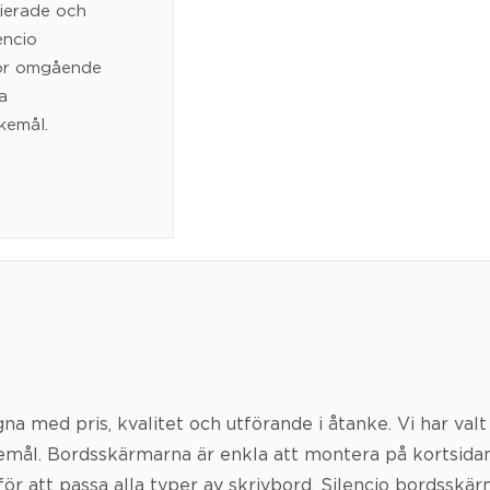
fierade och
encio
 för omgående
a
kemål.
na med pris, kvalitet och utförande i åtanke. Vi har va
ål. Bordsskärmarna är enkla att montera på kortsidan 
ör att passa alla typer av skrivbord. Silencio bordsskärm