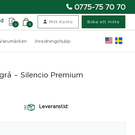
0775-75 70 70
nd
Mitt Konto
Boka ett möte
0
0
Varumärken
Inredningshjälp
grå – Silencio Premium
Leveranstid: