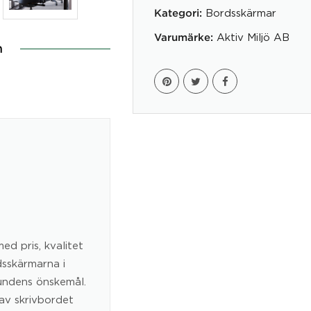
Bordsskärmar
Kategori:
Aktiv Miljö AB
Varumärke:
n
ed pris, kvalitet
dsskärmarna i
undens önskemål.
av skrivbordet