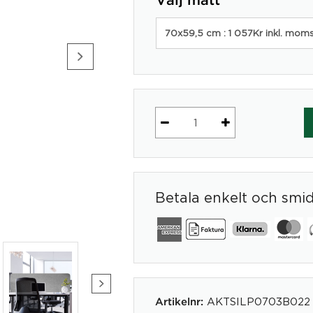
Välj mått
70x59,5 cm : 1 057Kr inkl. mom
Bordsskärm
kortsida
grå
-
Betala enkelt och smi
Silencio
Premium
mängd
AKTSILP0703B022
Artikelnr: