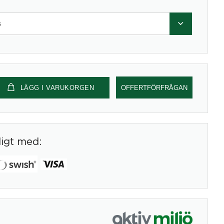
s
LÄGG I VARUKORGEN
OFFERTFÖRFRÅGAN
digt med: