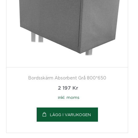
Bordsskärm Absorbent Grå 800*650
2 197
Kr
inkl. moms
LÄGG I VARUKOGEN