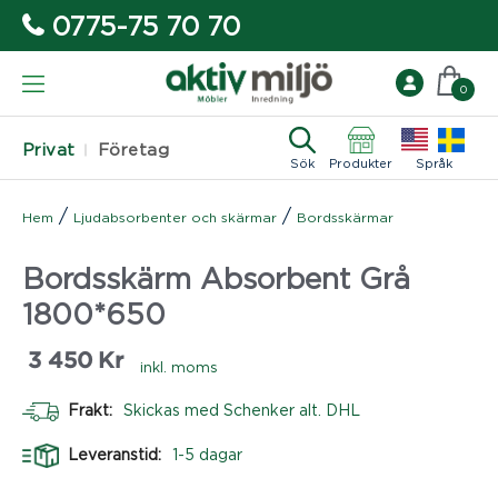
0775-75 70 70
0
Privat
Företag
Sök
Produkter
Språk
/
/
Hem
Ljudabsorbenter och skärmar
Bordsskärmar
Bordsskärm Absorbent Grå
1800*650
3 450
Kr
inkl. moms
Frakt:
Skickas med Schenker alt. DHL
Leveranstid:
1-5 dagar