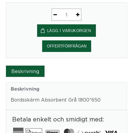
Bordsskärm
Absorbent
LÄGG I VARUKORGEN
Grå
1800*650
mängd
OFFERTFÖRFRÅGAN
Beskrivning
Beskrivning
Bordsskärm Absorbent Grå 1800*650
Betala enkelt och smidigt med: