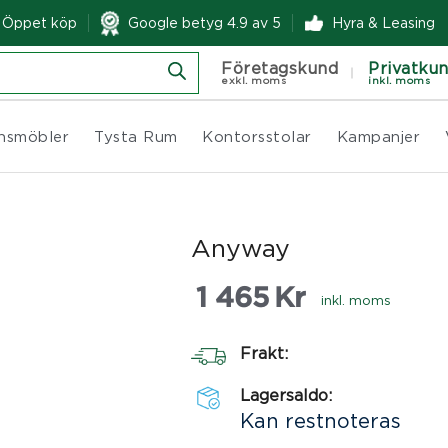
& Öppet köp
Google betyg 4.9 av 5
Hyra & Leasing
Företagskund
Privatku
exkl. moms
inkl. moms
nsmöbler
Tysta Rum
Kontorsstolar
Kampanjer
Anyway
1 465
Kr
inkl. moms
Frakt:
Lagersaldo:
Kan restnoteras