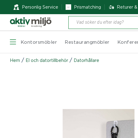
Personlig Service
Prismatching
Returer 
Produktsökning
Kontorsmöbler
Restaurangmöbler
Konfere
/
/
Hem
El och datortillbehör
Datorhållare