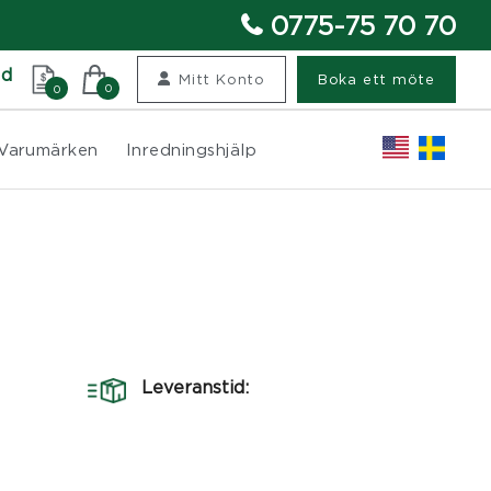
0775-75 70 70
nd
Mitt Konto
Boka ett möte
0
0
Varumärken
Inredningshjälp
Leveranstid: