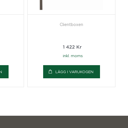
Clientboxen
1 422
Kr
inkl. moms
N
LÄGG I VARUKOGEN