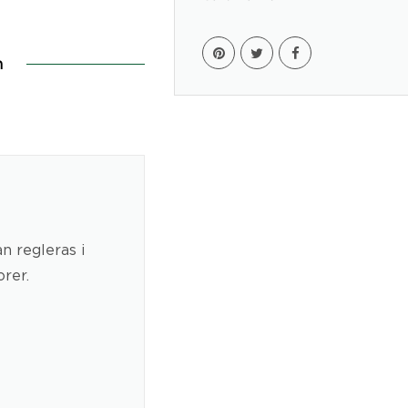
n
n regleras i
rer.