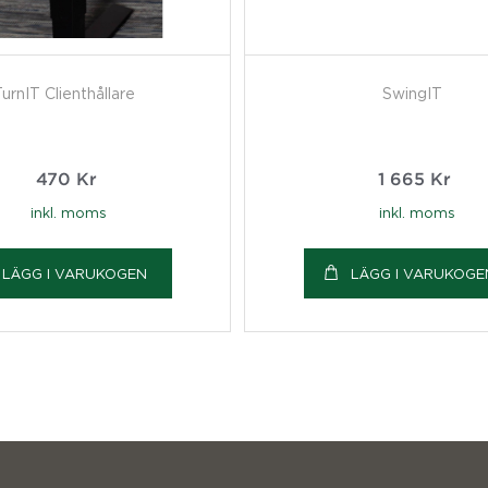
urnIT Clienthållare
SwingIT
470
Kr
1 665
Kr
inkl. moms
inkl. moms
LÄGG I VARUKOGEN
LÄGG I VARUKOGE