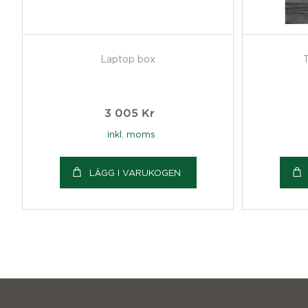
Laptop box
T
3 005
Kr
inkl. moms
LÄGG I VARUKOGEN