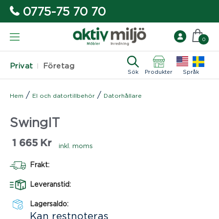
0775-75 70 70
0
Privat
Företag
Sök
Produkter
Språk
/
/
Hem
El och datortillbehör
Datorhållare
SwingIT
1 665
Kr
inkl. moms
Frakt:
Leveranstid:
Lagersaldo:
Kan restnoteras