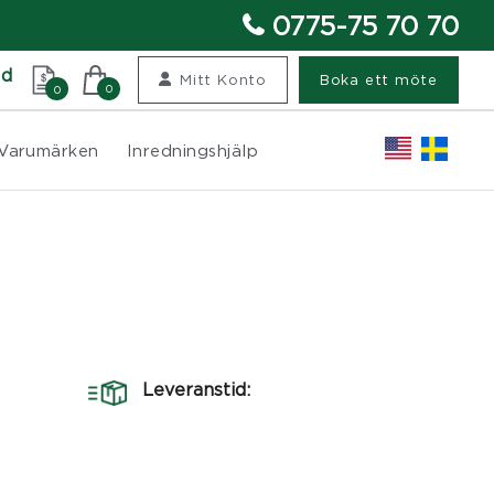
0775-75 70 70
nd
Mitt Konto
Boka ett möte
0
0
Varumärken
Inredningshjälp
Leveranstid: