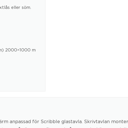
xtlås eller söm.
mm) 2000×1000 m
rm anpassad för Scribble glastavla. Skrivtavlan montera