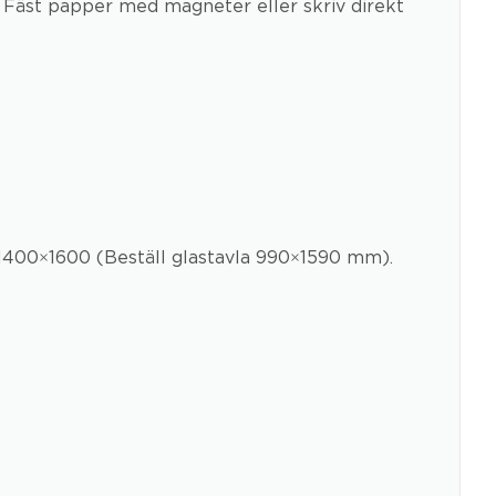
 Fäst papper med magneter eller skriv direkt
1400×1600 (Beställ glastavla 990×1590 mm).