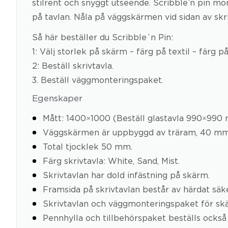
stilrent och snyggt utseende. Scribble’n pin 
på tavlan. Nåla på väggskärmen vid sidan av skri
Så här beställer du Scribble´n Pin:
1: Välj storlek på skärm – färg på textil – färg 
2: Beställ skrivtavla.
3. Beställ väggmonteringspaket.
Egenskaper
Mått: 1400×1000 (Beställ glastavla 990×990
Väggskärmen är uppbyggd av träram, 40 mm 
Total tjocklek 50 mm.
Färg skrivtavla: White, Sand, Mist.
Skrivtavlan har dold infästning på skärm.
Framsida på skrivtavlan består av härdat säke
Skrivtavlan och väggmonteringspaket för sk
Pennhylla och tillbehörspaket beställs också