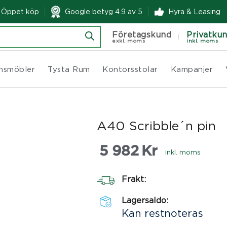
& Öppet köp
Google betyg 4.9 av 5
Hyra & Leasing
Företagskund
Privatku
exkl. moms
inkl. moms
nsmöbler
Tysta Rum
Kontorsstolar
Kampanjer
A40 Scribble´n pin
5 982
Kr
inkl. moms
Frakt:
Lagersaldo:
Kan restnoteras