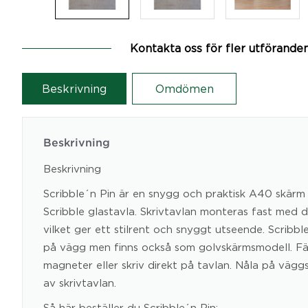
Kontakta oss för fler utförande
Beskrivning
Omdömen
Beskrivning
Beskrivning
Scribble´n Pin är en snygg och praktisk A40 skärm
Scribble glastavla. Skrivtavlan monteras fast med d
vilket ger ett stilrent och snyggt utseende. Scribbl
på vägg men finns också som golvskärmsmodell. F
magneter eller skriv direkt på tavlan. Nåla på vägg
av skrivtavlan.
Så här beställer du Scribble´n Pin: