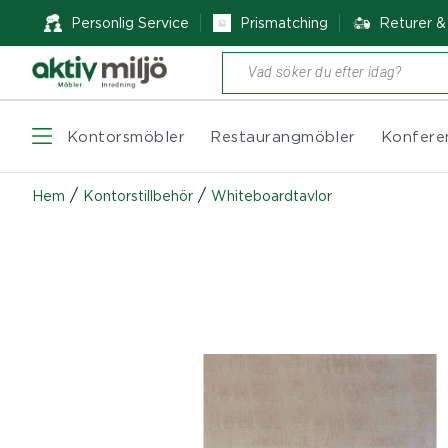
Personlig Service
Prismatching
Returer 
Produktsökning
Kontorsmöbler
Restaurangmöbler
Konfere
/
/
Hem
Kontorstillbehör
Whiteboardtavlor