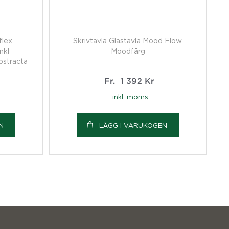
flex
Skrivtavla Glastavla Mood Flow,
nkl
Moodfärg
bstracta
Fr.
1 392
Kr
inkl. moms
N
LÄGG I VARUKOGEN