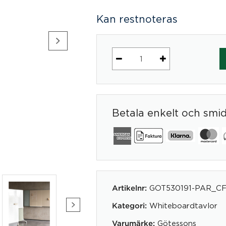
Kan restnoteras
A40
Scribble
´n
pin
Betala enkelt och smi
mängd
GOT530191-PAR_C
Artikelnr:
Whiteboardtavlor
Kategori:
Götessons
Varumärke: