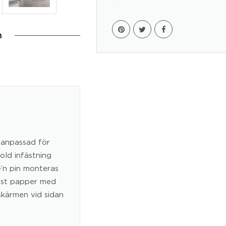
n
 anpassad för
old infästning
e’n pin monteras
äst papper med
skärmen vid sidan