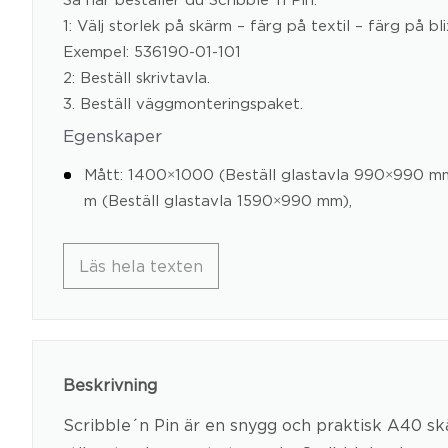
1: Välj storlek på skärm – färg på textil – färg på bli
Exempel: 536190-01-101
2: Beställ skrivtavla.
3. Beställ väggmonteringspaket.
Egenskaper
Mått: 1400×1000 (Beställ glastavla 990×990 
m (Beställ glastavla 1590×990 mm),
Läs hela texten
Beskrivning
Scribble´n Pin är en snygg och praktisk A40 skä