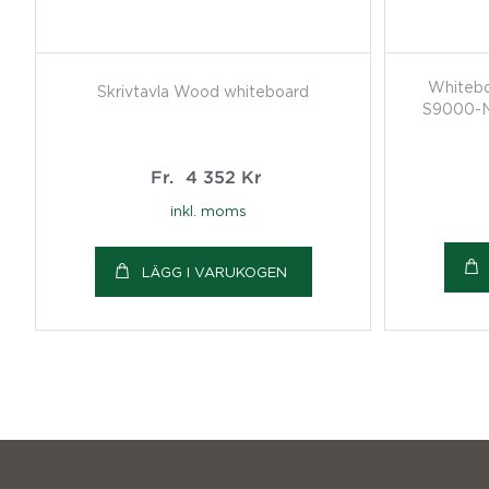
Whitebo
Skrivtavla Wood whiteboard
S9000-N
Fr.
4 352
Kr
inkl. moms
LÄGG I VARUKOGEN