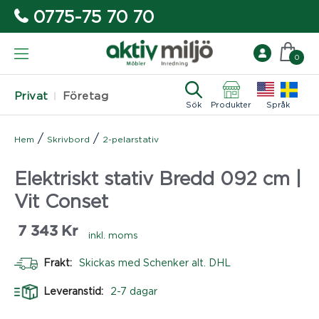
0775-75 70 70
0
Privat
Företag
Sök
Produkter
Språk
/
/
Hem
Skrivbord
2-pelarstativ
Elektriskt stativ Bredd 092 cm |
Vit Conset
7 343
Kr
inkl. moms
Frakt:
Skickas med Schenker alt. DHL
Leveranstid:
2-7 dagar