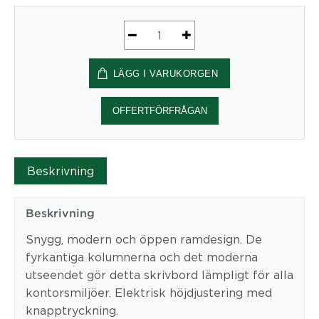
Elektriskt
stativ
LÄGG I VARUKORGEN
Bredd
092
cm
OFFERTFÖRFRÅGAN
|
Vit
Conset
Beskrivning
mängd
Beskrivning
Snygg, modern och öppen ramdesign. De
fyrkantiga kolumnerna och det moderna
utseendet gör detta skrivbord lämpligt för alla
kontorsmiljöer. Elektrisk höjdjustering med
knapptryckning.