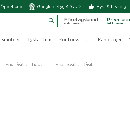
& Öppet köp
Google betyg 4.9 av 5
Hyra & Leasing
Företagskund
Privatku
exkl. moms
inkl. moms
nsmöbler
Tysta Rum
Kontorsstolar
Kampanjer
Pris: lågt till högt
Pris: högt till lågt