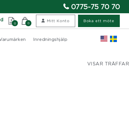
0775-75 70 70
nd
Mitt Konto
Boka ett möte
0
0
Varumärken
Inredningshjälp
VISAR TRÄFFAR