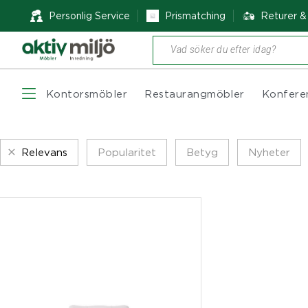
Personlig Service
Prismatching
Returer 
Produktsökning
Kontorsmöbler
Restaurangmöbler
Konfere
Relevans
Popularitet
Betyg
Nyheter