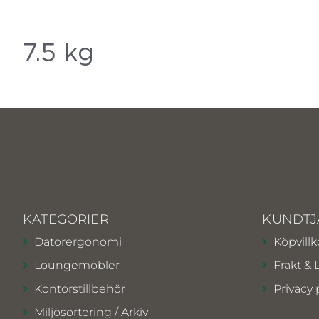
7.5 kg
KATEGORIER
KUNDTJ
Datorergonomi
Köpvillk
Loungemöbler
Frakt & 
Kontorstillbehör
Privacy 
Miljösortering / Arkiv