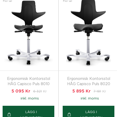
Fler val
Fler val
Ergonomisk Kontorsstol
Ergonomisk Kontorsstol
HÅG Capisco Puls 8010
HÅG Capisco Puls 8020
5 095
Kr
6 321
Kr
5 895
Kr
7 181
Kr
inkl. moms
inkl. moms
LÄGG I
LÄGG I