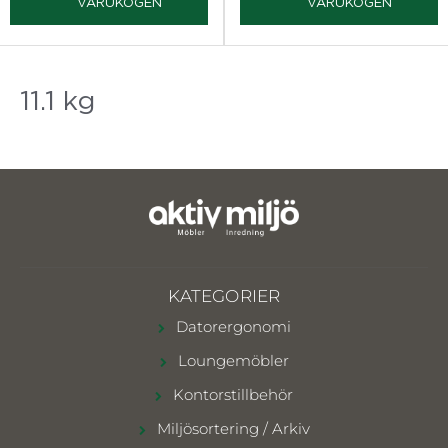
VARUKOGEN
VARUKOGEN
11.1 kg
KATEGORIER
Datorergonomi
Loungemöbler
Kontorstillbehör
Miljösortering / Arkiv