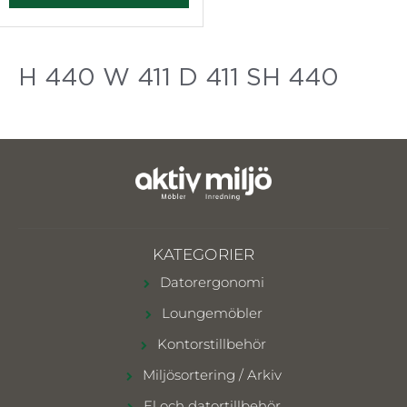
H 440 W 411 D 411 SH 440
KATEGORIER
Datorergonomi
Loungemöbler
Kontorstillbehör
Miljösortering / Arkiv
El och datortillbehör