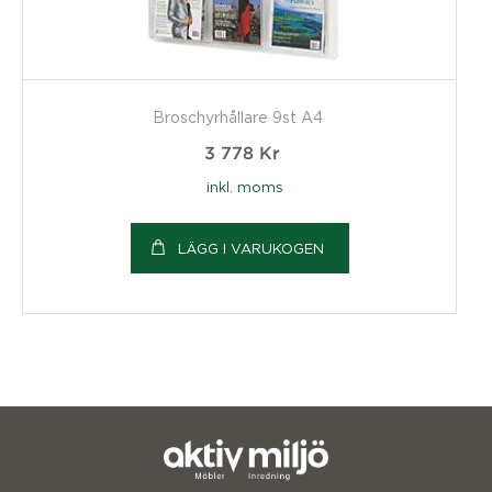
Broschyrhållare 9st A4
3 778
Kr
inkl. moms
LÄGG I VARUKOGEN