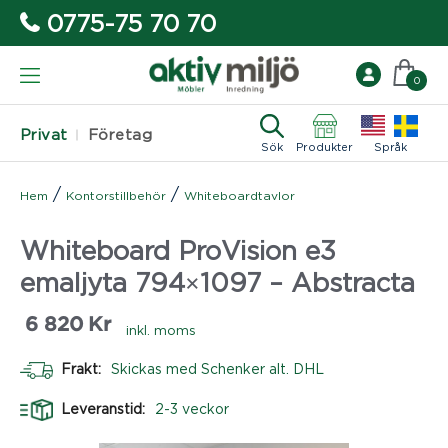
0775-75 70 70
0
Privat
Företag
Sök
Produkter
Språk
/
/
Hem
Kontorstillbehör
Whiteboardtavlor
Whiteboard ProVision e3
emaljyta 794×1097 – Abstracta
6 820
Kr
inkl. moms
Frakt:
Skickas med Schenker alt. DHL
Leveranstid:
2-3 veckor