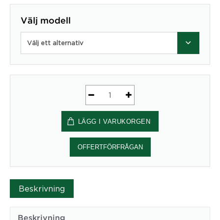
Välj modell
Välj ett alternativ
Whiteboard
ProVision
LÄGG I VARUKORGEN
e3
emaljyta
794x1097
OFFERTFÖRFRÅGAN
-
Abstracta
mängd
Beskrivning
Beskrivning