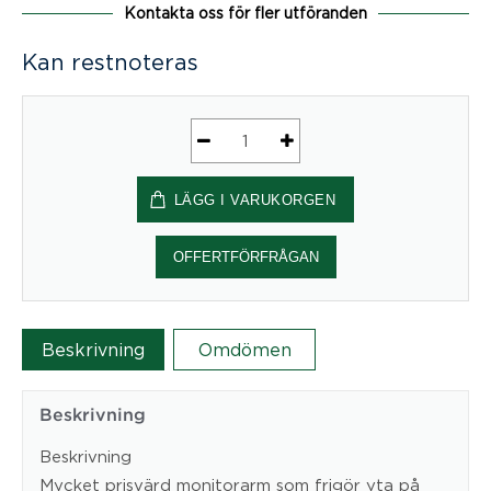
Kontakta oss för fler utföranden
Kan restnoteras
V4
Monitorarm
LÄGG I VARUKORGEN
mängd
OFFERTFÖRFRÅGAN
Beskrivning
Omdömen
Beskrivning
Beskrivning
Mycket prisvärd monitorarm som frigör yta på