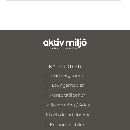
KATEGORIER
Datorergonomi
Loungemöbler
Kontorstillbehör
Miljösortering / Arkiv
El och datortillbehör
Ergonomi i bilen