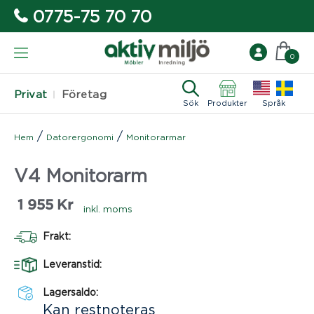
0775-75 70 70
0
Privat
Företag
Sök
Produkter
Språk
/
/
Hem
Datorergonomi
Monitorarmar
V4 Monitorarm
1 955
Kr
inkl. moms
Frakt:
Leveranstid:
Lagersaldo:
Kan restnoteras