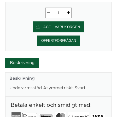
Underarmsstöd
Asymmetriskt
LÄGG I VARUKORGEN
Svart
mängd
OFFERTFÖRFRÅGAN
Beskrivning
Beskrivning
Underarmsstöd Asymmetriskt Svart
Betala enkelt och smidigt med: