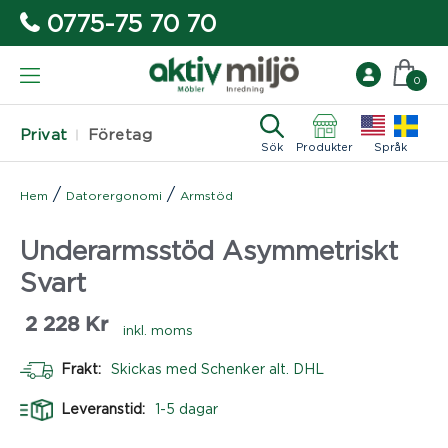
0775-75 70 70
0
Privat
Företag
Sök
Produkter
Språk
/
/
Hem
Datorergonomi
Armstöd
Underarmsstöd Asymmetriskt
Svart
2 228
Kr
inkl. moms
Frakt:
Skickas med Schenker alt. DHL
Leveranstid:
1-5 dagar