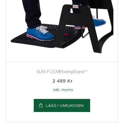
SUN-FLEX®SwingStand™
2 489
Kr
inkl. moms
LÄGG I VARUKOGEN