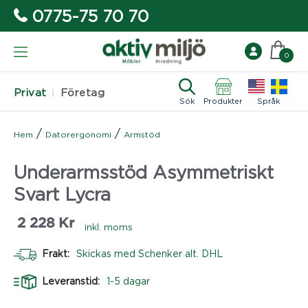
0775-75 70 70
0
Privat
Företag
Sök
Produkter
Språk
/
/
Hem
Datorergonomi
Armstöd
Underarmsstöd Asymmetriskt
Svart Lycra
2 228
Kr
inkl. moms
Frakt:
Skickas med Schenker alt. DHL
Leveranstid:
1-5 dagar