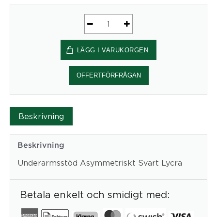
Underarmsstöd
Asymmetriskt
LÄGG I VARUKORGEN
Svart
Lycra
mängd
OFFERTFÖRFRÅGAN
Beskrivning
Beskrivning
Underarmsstöd Asymmetriskt Svart Lycra
Betala enkelt och smidigt med: