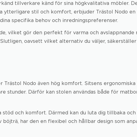
rkänd tillverkare känd för sina högkvalitativa möbler. D
 ytterligare stil och komfort, erbjuder Trästol Nodo en s
dina specifika behov och inredningspreferenser.
ende, vilket gör den perfekt för varma och avslappnande 
lutligen, oavsett vilket alternativ du väljer, säkerställ
uder Trästol Nodo även hög komfort. Sitsens ergonomiska
tare stunder. Därför kan stolen användas både för matbor
ra stöd och komfort. Därmed kan du luta dig tillbaka och
 av böjträ, har den en flexibel och hållbar design som a