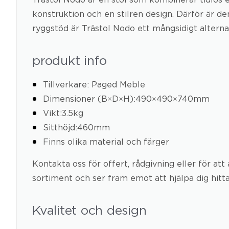
konstruktion och en stilren design. Därför är d
ryggstöd är Trästol Nodo ett mångsidigt alternat
produkt info
Tillverkare: Paged Meble
Dimensioner (B×D×H):490×490×740mm
Vikt:3.5kg
Sitthöjd:460mm
Finns olika material och färger
Kontakta oss för offert, rådgivning eller för at
sortiment och ser fram emot att hjälpa dig hitt
Kvalitet och design