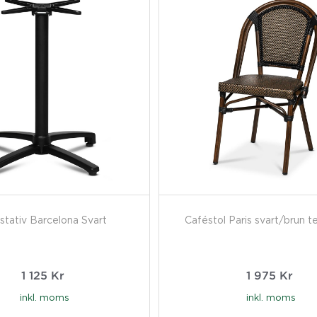
stativ Barcelona Svart
Caféstol Paris svart/brun t
1 125
Kr
1 975
Kr
inkl. moms
inkl. moms