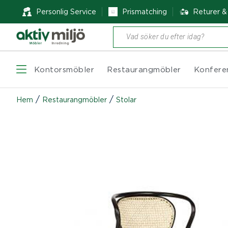
Personlig Service
Prismatching
Returer 
Produktsökning
Kontorsmöbler
Restaurangmöbler
Konfere
/
/
Hem
Restaurangmöbler
Stolar