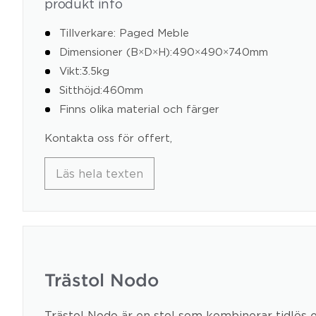
produkt info
Tillverkare: Paged Meble
Dimensioner (B×D×H):490×490×740mm
Vikt:3.5kg
Sitthöjd:460mm
Finns olika material och färger
Kontakta oss för offert,
Läs hela texten
Trästol Nodo
Trästol Nodo är en stol som kombinerar tidlös e