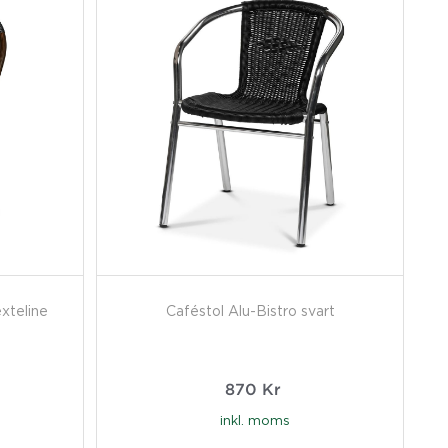
exteline
Caféstol Alu-Bistro svart
870
Kr
inkl. moms