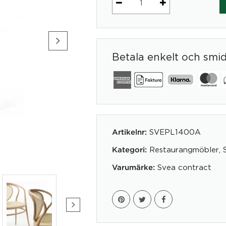
Trästol
Nodo
mängd
Betala enkelt och smi
SVEPL1400A
Artikelnr:
Restaurangmöbler
,
Kategori:
Svea contract
Varumärke: