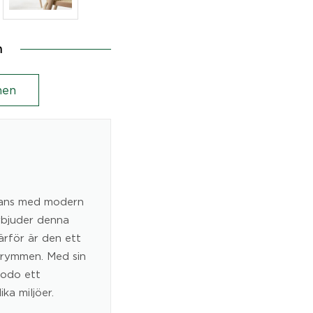
n
en
egans med modern
erbjuder denna
ärför är den ett
trymmen. Med sin
Nodo ett
ka miljöer.