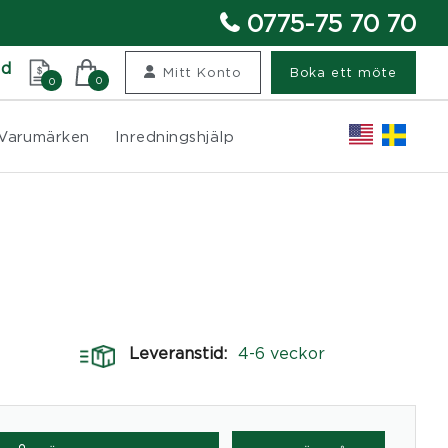
0775-75 70 70
nd
Mitt Konto
Boka ett möte
0
0
Varumärken
Inredningshjälp
Leveranstid:
4-6 veckor