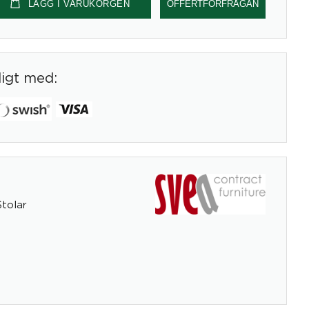
LÄGG I VARUKORGEN
OFFERTFÖRFRÅGAN
digt med:
Stolar