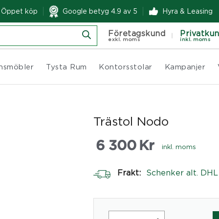
& Öppet köp
Google betyg 4.9 av 5
Hyra & Leasing
Företagskund
Privatku
exkl. moms
inkl. moms
nsmöbler
Tysta Rum
Kontorsstolar
Kampanjer
Trästol Nodo
6 300
Kr
inkl. moms
Frakt:
Schenker alt. DHL