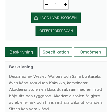
Trästol
AKADEMIA
LÄGG I VARUKORGEN
mängd
OFFERTFÖRFRÅGAN
Beskrivning
Specifikation
Omdömen
Beskrivning
Designad av Wesley Walters och Salla Luhtasela,
även känd som duon Kaksikko, kombinerar
Akademia stolen en klassisk, rak ram med en mjukt
böjd sits och ryggstöd. Akademia stolen är gjord
av ek eller ask och finns i många olika utföranden.
Sitsen kan vara klädd.