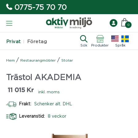
0775-75 70 70
0
Privat
Företag
Sök
Produkter
Språk
/
/
Hem
Restaurangmöbler
Stolar
Trästol AKADEMIA
11 015
Kr
inkl. moms
Frakt:
Schenker alt. DHL
Leveranstid:
8 veckor