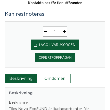
Kontakta oss för fler utföranden
Kan restnoteras
Tiles
Nova
LÄGG I VARUKORGEN
EcoSUND®
mängd
OFFERTFÖRFRÅGAN
Beskrivning
Omdömen
Beskrivning
Beskrivning
Tiles Nova EcoSUND är ljudabsorbenter för