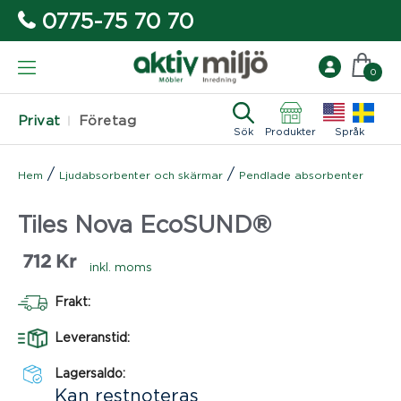
0775-75 70 70
0
Privat
Företag
Sök
Produkter
Språk
/
/
Hem
Ljudabsorbenter och skärmar
Pendlade absorbenter
Tiles Nova EcoSUND®
712
Kr
inkl. moms
Frakt:
Leveranstid:
Lagersaldo:
Kan restnoteras