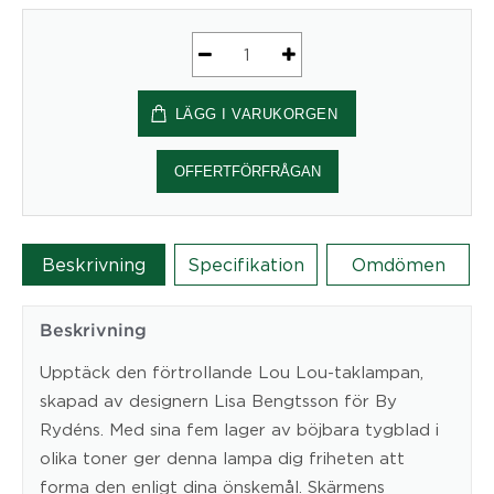
Taklampa
Lou
LÄGG I VARUKORGEN
Lou
Ø80
cm
OFFERTFÖRFRÅGAN
natur
mängd
Beskrivning
Specifikation
Omdömen
Beskrivning
Upptäck den förtrollande Lou Lou-taklampan,
skapad av designern Lisa Bengtsson för By
Rydéns. Med sina fem lager av böjbara tygblad i
olika toner ger denna lampa dig friheten att
forma den enligt dina önskemål. Skärmens