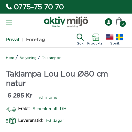
0775-75 70 70
0
Privat
Företag
Sök
Produkter
Språk
/
/
Hem
Belysning
Taklampor
Taklampa Lou Lou Ø80 cm
natur
6 295
Kr
inkl. moms
Frakt:
Schenker alt. DHL
Leveranstid:
1-3 dagar