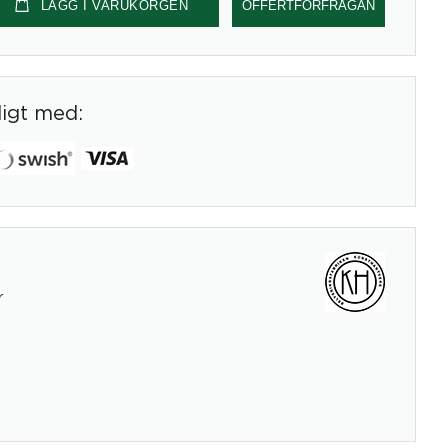
LÄGG I VARUKORGEN
OFFERTFÖRFRÅGAN
digt med:
r