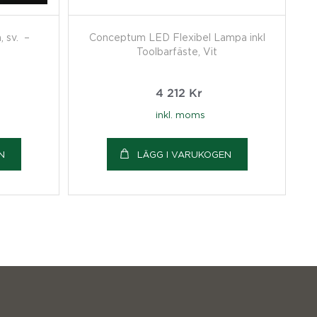
 sv. –
Conceptum LED Flexibel Lampa inkl
Toolbarfäste, Vit
4 212
Kr
inkl. moms
N
LÄGG I VARUKOGEN