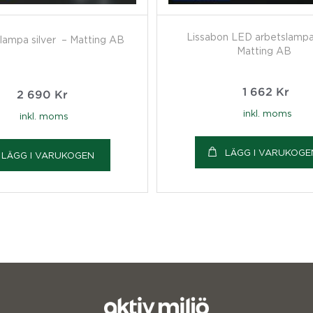
Lissabon LED arbetslampa,
 lampa silver – Matting AB
Matting AB
1 662
Kr
2 690
Kr
inkl. moms
inkl. moms
LÄGG I VARUKOGE
LÄGG I VARUKOGEN