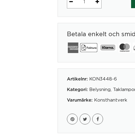
Taklampa
ELD
4
mängd
Betala enkelt och smi
KON3448-6
Artikelnr:
Belysning
,
Taklampo
Kategori:
Konsthantverk
Varumärke: