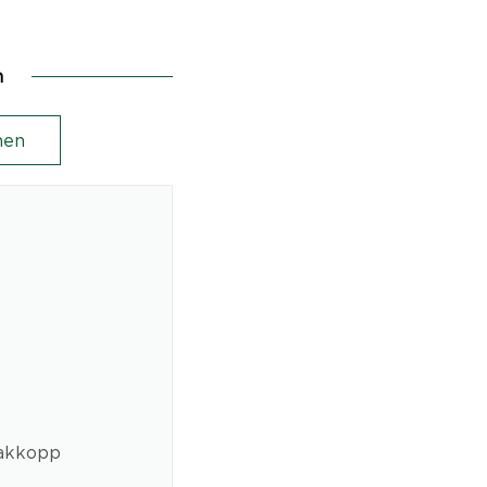
n
en
takkopp