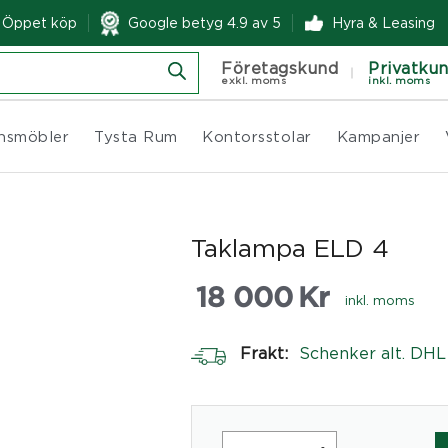
& Öppet köp
Google betyg 4.9 av 5
Hyra & Leasing
Företagskund
Privatku
exkl. moms
inkl. moms
nsmöbler
Tysta Rum
Kontorsstolar
Kampanjer
Taklampa ELD 4
18 000
Kr
inkl. moms
Frakt:
Schenker alt. DHL