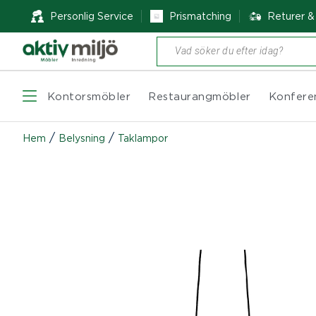
Personlig Service
Prismatching
Returer 
Produktsökning
Kontorsmöbler
Restaurangmöbler
Konfere
/
/
Hem
Belysning
Taklampor