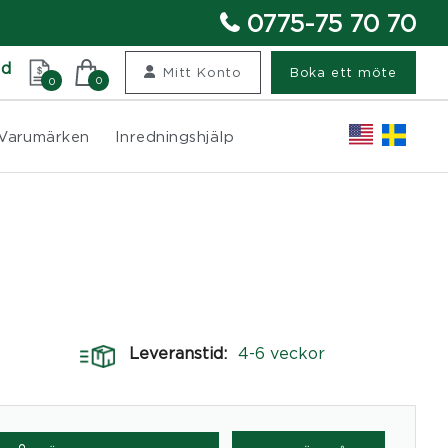
0775-75 70 70
nd
Mitt Konto
Boka ett möte
0
0
Varumärken
Inredningshjälp
Leveranstid:
4-6 veckor