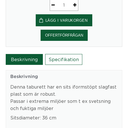
Taburett
Kappa
LÄGG I VARUKORGEN
-
Trumpet
mängd
OFFERTFÖRFRÅGAN
Beskrivning
Specifikation
Beskrivning
Denna taburett har en sits iformstöpt slagfast
plast som är robust.
Passar i extrema miljöer som t ex svetsning
och fuktiga miljöer
Sitsdiameter: 36 cm