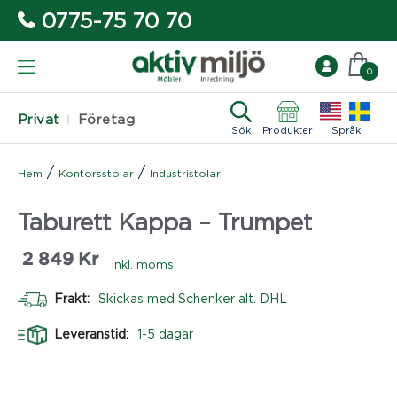
0775-75 70 70
0
Privat
Företag
Sök
Produkter
Språk
/
/
Hem
Kontorsstolar
Industristolar
Taburett Kappa – Trumpet
2 849
Kr
inkl. moms
Frakt:
Skickas med Schenker alt. DHL
Leveranstid:
1-5 dagar