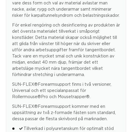
vare dess form och val av material avlastar man
nacke, axlar, rygg och underarmar samt minimerar
risker för karpaltunnelsyndrom och belastningsskador.
För enkel rengöring och desinficering av produkten är
det översta materialet tillverkat i småporigt
konstläder. Detta material skapar också möjlighet till
att glida från vänster till höger när du skriver eller
utför andra arbetsuppgifter framför tangentbordet.
Tack vare en mycket smal och unik konstruktion av
midjan, endast 40 mm djup, främjar det ett
arbetsläge mycket nära tangentbordet vilket
förhindrar stretching i underarmarna.
SUN-FLEX®Forearmsupport finns i två versioner,
Universal och ett specialanpassat för
Rollermouse®Pro och Mousetrapper®.
SUN-FLEX®Forearmsupport kommer med en
uppsättning av två z-formade fästen som standard,
dessa passar de flesta skrivbord på marknaden.
Tillverkad i polyuretanskum för optimalt stöd