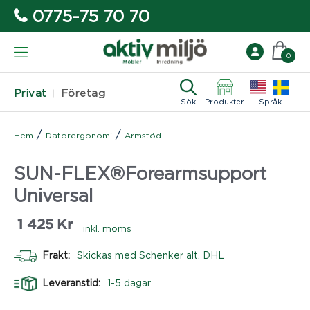
0775-75 70 70
0
Privat
Företag
Sök
Produkter
Språk
/
/
Hem
Datorergonomi
Armstöd
SUN-FLEX®Forearmsupport
Universal
1 425
Kr
inkl. moms
Frakt:
Skickas med Schenker alt. DHL
Leveranstid:
1-5 dagar