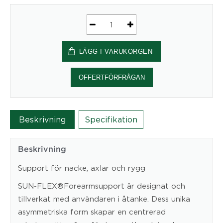
SUN-
FLEX®Forearmsupport
LÄGG I VARUKORGEN
Universal
mängd
OFFERTFÖRFRÅGAN
Beskrivning
Specifikation
Beskrivning
Support för nacke, axlar och rygg
SUN-FLEX®Forearmsupport är designat och
tillverkat med användaren i åtanke. Dess unika
asymmetriska form skapar en centrerad