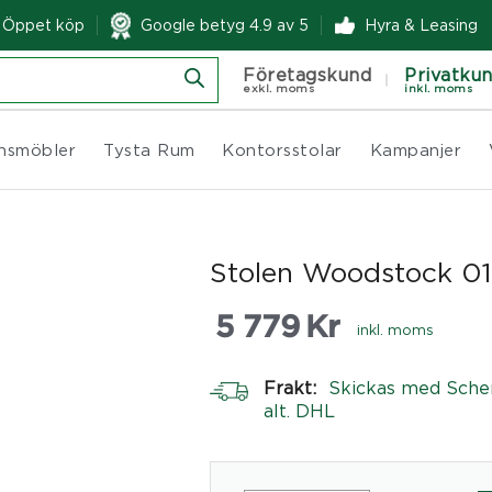
& Öppet köp
Google betyg 4.9 av 5
Hyra & Leasing
Företagskund
Privatku
exkl. moms
inkl. moms
nsmöbler
Tysta Rum
Kontorsstolar
Kampanjer
Stolen Woodstock 0
5 779
Kr
inkl. moms
Frakt:
Skickas med Sche
alt. DHL