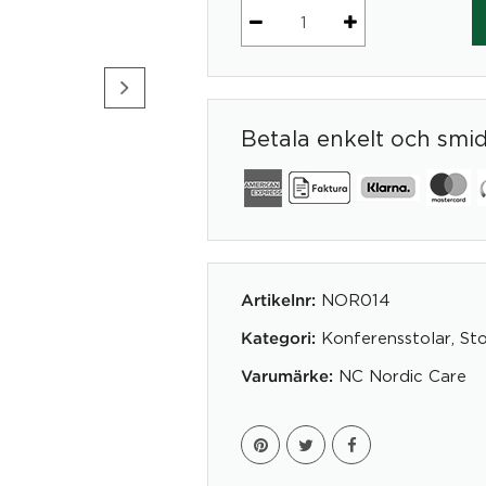
Stolen
Woodstock
014
mängd
Betala enkelt och smi
NOR014
Artikelnr:
Konferensstolar
,
Sto
Kategori:
NC Nordic Care
Varumärke: