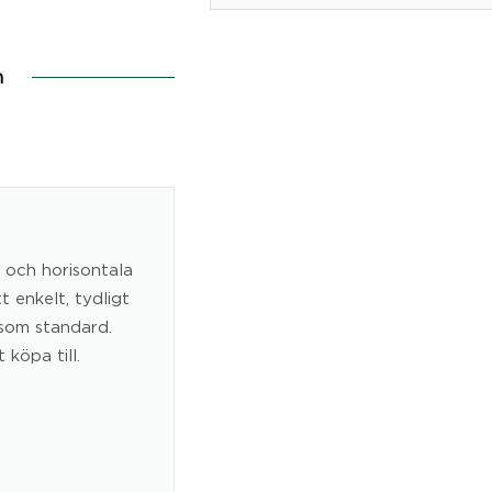
n
 och horisontala
 enkelt, tydligt
 som standard.
 köpa till.