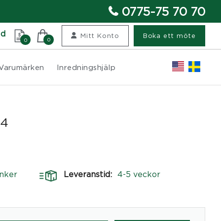
0775-75 70 70
nd
Mitt Konto
Boka ett möte
0
0
Varumärken
Inredningshjälp
14
nker
Leveranstid:
4-5 veckor