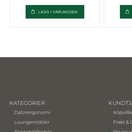
LÄGG I VARUKOGEN
KATEGORIER
KUNDTJ
Datorergonomi
Köpvillk
Loungemöbler
Frakt & 
Kontorstillbehör
Privacy 