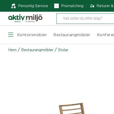
Personlig Service
Prismatching
Returer 
Produktsökning
Kontorsmöbler
Restaurangmöbler
Konfere
/
/
Hem
Restaurangmöbler
Stolar