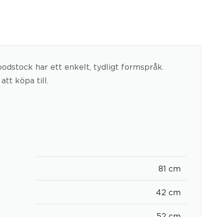
oodstock har ett enkelt, tydligt formspråk.
tt köpa till.
81 cm
42 cm
52 cm