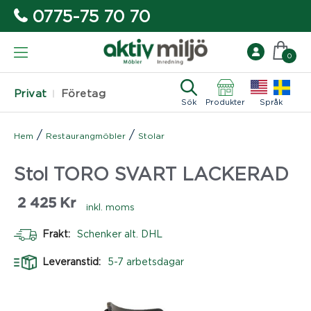
0775-75 70 70
0
Privat
Företag
Sök
Produkter
Språk
/
/
Hem
Restaurangmöbler
Stolar
Stol TORO SVART LACKERAD
2 425
Kr
inkl. moms
Frakt:
Schenker alt. DHL
Leveranstid:
5-7 arbetsdagar