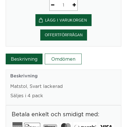
Stol
TORO
LÄGG I VARUKORGEN
SVART
LACKERAD
mängd
OFFERTFÖRFRÅGAN
Beskrivning
Omdömen
Beskrivning
Matstol, Svart lackerad
Säljes i 4 pack
Betala enkelt och smidigt med: