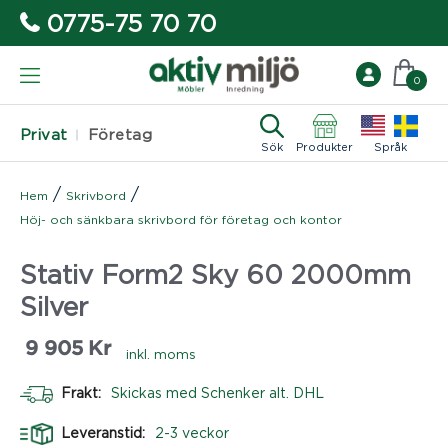
0775-75 70 70
0
Privat
Företag
Sök
Produkter
Språk
/
/
Hem
Skrivbord
Höj- och sänkbara skrivbord för företag och kontor
Stativ Form2 Sky 60 2000mm
Silver
9 905
Kr
inkl. moms
Frakt:
Skickas med Schenker alt. DHL
Leveranstid:
2-3 veckor