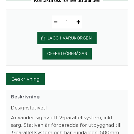
Kontakta oss för fler utföranden
Stativ
Form2
LÄGG I VARUKORGEN
Sky
60
2000mm
OFFERTFÖRFRÅGAN
Silver
mängd
Beskrivning
Beskrivning
Designstativet!
Använder sig av ett 2-parallellsystem, inkl
sarg. Stativen är förberedda för utbyggnad till
3-parallellsystem och har runda ben. 500mm